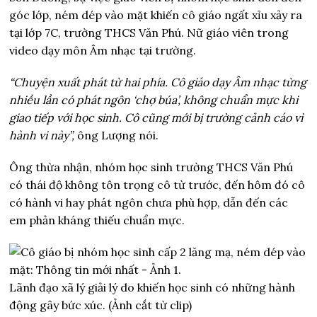
góc lớp, ném dép vào mặt khiến cô giáo ngất xỉu xảy ra
tại lớp 7C, trường THCS Văn Phú. Nữ giáo viên trong
video dạy môn Âm nhạc tại trường.
“Chuyện xuất phát từ hai phía. Cô giáo dạy Âm nhạc từng
nhiều lần có phát ngôn ‘chợ búa’, không chuẩn mực khi
giao tiếp với học sinh. Cô cũng mới bị trường cảnh cáo vì
hành vi này”,
ông Lượng nói.
Ông thừa nhận, nhóm học sinh trường THCS Văn Phú
có thái độ không tôn trọng cô từ trước, đến hôm đó cô
có hành vi hay phát ngôn chưa phù hợp, dẫn đến các
em phản kháng thiếu chuẩn mực.
Lãnh đạo xã lý giải lý do khiến học sinh có những hành
động gây bức xúc. (Ảnh cắt từ clip)