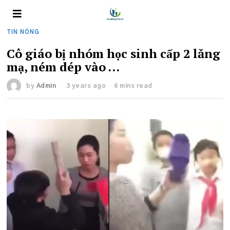
TIN NÓNG
Cô giáo bị nhóm học sinh cấp 2 lăng
mạ, ném dép vào …
by
Admin
3 years ago
6 mins read