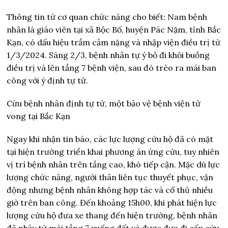
Thông tin từ cơ quan chức năng cho biết: Nam bệnh
nhân là giáo viên tại xã Bộc Bố, huyện Pác Nặm, tỉnh Bắc
Kạn, có dấu hiệu trầm cảm nặng và nhập viện điều trị từ
1/3/2024. Sáng 2/3, bệnh nhân tự ý bỏ đi khỏi buồng
điều trị và lên tầng 7 bệnh viện, sau đó trèo ra mái ban
công với ý định tự tử.
Cứu bệnh nhân định tự tử, một bảo vệ bệnh viện tử
vong tại Bắc Kạn
Ngay khi nhận tin báo, các lực lượng cứu hộ đã có mặt
tại hiện trường triển khai phương án ứng cứu, tuy nhiên
vị trí bệnh nhân trên tầng cao, khó tiếp cận. Mặc dù lực
lượng chức năng, người thân liên tục thuyết phục, vận
động nhưng bệnh nhân không hợp tác và cố thủ nhiều
giờ trên ban công. Đến khoảng 15h00, khi phát hiện lực
lượng cứu hộ đưa xe thang đến hiện trường, bệnh nhân
đã nhảy từ mái tầng 7 xuống đất và được đưa đi cấp cứu