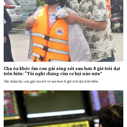
Cha òa khóc ôm con gái sống sót sau hơn 8 giờ trôi dạt
trên biển: “Tôi nghĩ chẳng còn cơ hội nào nữa”
Ôm chầm lấy con gái vừa trở về sau hơn 8 giờ trôi dạt trên biển,