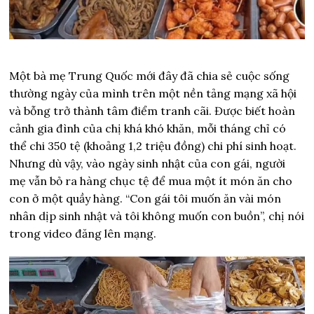
Một bà mẹ Trung Quốc mới đây đã chia sẻ cuộc sống
thường ngày của mình trên một nền tảng mạng xã hội
và bỗng trở thành tâm điểm tranh cãi. Được biết hoàn
cảnh gia đình của chị khá khó khăn, mỗi tháng chỉ có
thể chi 350 tệ (khoảng 1,2 triệu đồng) chi phí sinh hoạt.
Nhưng dù vậy, vào ngày sinh nhật của con gái, người
mẹ vẫn bỏ ra hàng chục tệ để mua một ít món ăn cho
con ở một quầy hàng. “Con gái tôi muốn ăn vài món
nhân dịp sinh nhật và tôi không muốn con buồn”, chị nói
trong video đăng lên mạng.