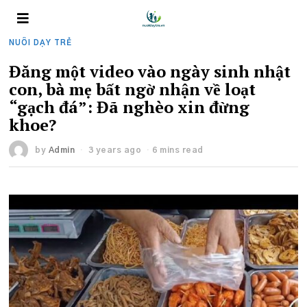
NUÔI DẠY TRẺ
Đăng một video vào ngày sinh nhật
con, bà mẹ bất ngờ nhận về loạt
“gạch đá”: Đã nghèo xin đừng
khoe?
by
Admin
3 years ago
6 mins read