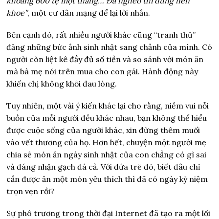
khoảng 600 tệ một tháng… Đã nghèo thì đừng nên
khoe”
, một cư dân mạng để lại lời nhắn.
Bên cạnh đó, rất nhiều người khác cũng “tranh thủ”
đăng những bức ảnh sinh nhật sang chảnh của mình. Có
người còn liệt kê đầy đủ số tiền và so sánh với món ăn
mà bà mẹ nói trên mua cho con gái. Hành động này
khiến chị không khỏi đau lòng.
Tuy nhiên, một vài ý kiến khác lại cho rằng, niềm vui nỗi
buồn của mỗi người đều khác nhau, bạn không thể hiểu
được cuộc sống của người khác, xin đừng thêm muối
vào vết thương của họ. Hơn hết, chuyện một người mẹ
chia sẻ món ăn ngày sinh nhật của con chẳng có gì sai
và đáng nhận gạch đá cả. Với đứa trẻ đó, biết đâu chỉ
cần được ăn một món yêu thích thì đã có ngày kỷ niệm
trọn vẹn rồi?
Sự phô trương trong thời đại Internet đã tạo ra một lối