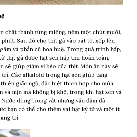
uệ
bạn chặt thành từng miếng, nêm một chút muối,
phút. Sau đó cho thịt gà vào bát tô, xếp lên
ngâm và phần củ hoa huệ. Trong quá trình hấp,
ừ thịt gà được hạt sen hấp thụ hoàn toàn,
n sẽ giúp giảm vị béo của thịt. Món ăn này sẽ
trí. Các alkaloid trong hạt sen giúp tăng
thiện giấc ngủ, đặc biệt thích hợp cho mùa
 và mịn mà không bị khô, trong khi hạt sen và
. Nước dùng trong vắt nhưng vẫn đậm đà
ức bạn có thể cho thêm vài hạt kỷ tử và một ít
ang trí.