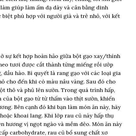
 làm giúp làm ấm dạ dày và cân bằng dinh
iệt phù hợp với người già và trẻ nhỏ, với kết
ở sự kết hợp hoàn hảo giữa bột gạo xay/thính
eo tươi được cắt thành từng miếng rồi ướp
 dầu hào. Bí quyết là rang gạo với các loại gia
nhỏ cho đến khi có màu nâu vàng. Sau đó cho
t thô và phủ lên sườn. Trong quá trình hấp,
của bột gạo từ từ thấm vào thịt sườn, khiến
ơng. Bên cạnh đó khi bạn làm món ăn này, hãy
 hoặc khoai lang. Khi lớp rau củ này hấp thụ
 nên hương vị ngọt ngào và mềm dẻo. Món ăn này
cấp carbohydrate, rau củ bổ sung chất xơ