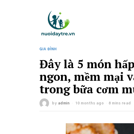
GIA ĐÌNH
Đây là 5 món hấ
ngon, mềm mại và
trong bữa cơm m
by
admin
10 months ago
8 mins read