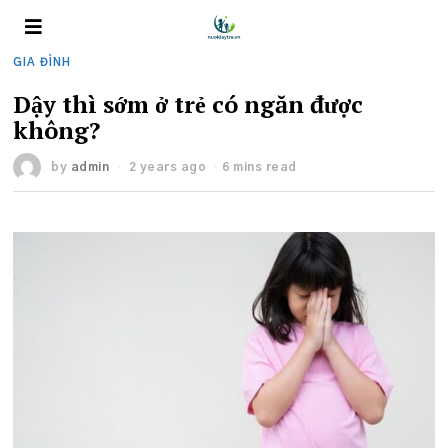
GIA ĐÌNH
Dậy thì sớm ở trẻ có ngăn được
không?
by
admin
2 years ago
6 mins read