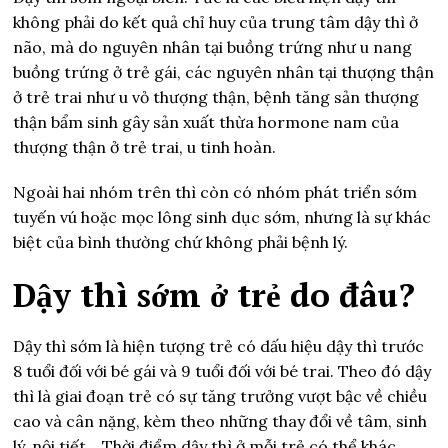
không phải do kết quả chỉ huy của trung tâm dậy thì ở
não, mà do nguyên nhân tại buồng trứng như u nang
buồng trứng ở trẻ gái, các nguyên nhân tại thượng thận
ở trẻ trai như u vỏ thượng thận, bệnh tăng sản thượng
thận bẩm sinh gây sản xuất thừa hormone nam của
thượng thận ở trẻ trai, u tinh hoàn.
Ngoài hai nhóm trên thì còn có nhóm phát triển sớm
tuyến vú hoặc mọc lông sinh dục sớm, nhưng là sự khác
biệt của bình thường chứ không phải bệnh lý.
Dậy thì sớm ở trẻ do đâu?
Dậy thì sớm là hiện tượng trẻ có dấu hiệu dậy thì trước
8 tuổi đối với bé gái và 9 tuổi đối với bé trai. Theo đó dậy
thì là giai đoạn trẻ có sự tăng trưởng vượt bậc về chiều
cao và cân nặng, kèm theo những thay đổi về tâm, sinh
lý, nội tiết… Thời điểm dậy thì ở mỗi trẻ có thể khác