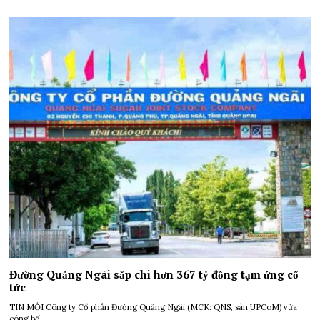
Đường Quảng Ngãi sắp chi hơn 367 tỷ đồng tạm ứng cổ
tức
TIN MỚI Công ty Cổ phần Đường Quảng Ngãi (MCK: QNS, sàn UPCoM) vừa
công bố