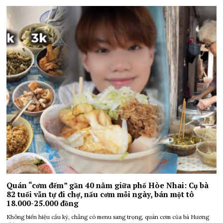
Quán “cơm đếm” gần 40 năm giữa phố Hòe Nhai: Cụ bà
82 tuổi vẫn tự đi chợ, nấu cơm mỗi ngày, bán một tô
18.000-25.000 đồng
Không biển hiệu cầu kỳ, chẳng có menu sang trọng, quán cơm của bà Hương