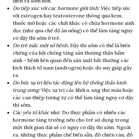
diễn ra sớm hơn.
Do tiếp xúc với các hormone giới tính:
Việc tiếp xúc
với estrogen hay testosterone thông qua kem,
thuốc mỡ hoặc các chất khác có chứa hormone sinh
dục (như qua chế độ ăn uống) có thể làm tăng nguy
cơ dậy thì sớm ở trẻ.
Do trẻ mắc một số bệnh:
Dậy thì sớm có thể là biến
chứng của hội chứng tăng sản thượng thận bẩm
sinh – bệnh liên quan đến sản xuất bất thường các
kích thích tố nam (androgen) hoặc do suy giáp gây
ra.
Do bức xạ trị liệu tác động lên hệ thống thần kinh
trung ương:
Việc xạ trị các khối u, ung thư máu hoặc
các can thiệp tương tự có thể làm tăng nguy cơ dậy
thì sớm.
Các yếu tố khác
như: Do thực phẩm có nhiều các
hormone tăng trưởng nếu cho trẻ sử dụng trong
một thời gian dài sẽ có nguy cơ dậy thì sớm. Ngoài
ra, những thực phẩm chế biến sẵn, đồ chiên rán, đồ