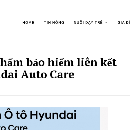
HOME
TIN NÓNG
NUÔI DẠY TRẺ
GIA Đ
hẩm bảo hiểm liên kết
dai Auto Care