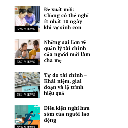
Đề xuất mới:
Chồng có thể nghỉ
ít nhất 10 ngày
khi vợ sinh con
396 VIEWS
Những sai lầm về
quản lý tài chính
của người mới làm
cha mẹ
387 VIEWS
Tự do tài chính –
Khái niệm, giai
đoạn và lộ trình
hiệu quả
381 VIEWS
Điều kiện nghỉ hưu
sớm của người lao
động
379 VIEWS