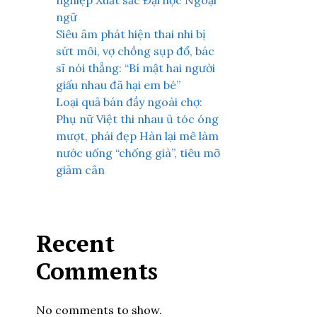
nghiệp Xuất sắc Đại học Ngoại
ngữ
Siêu âm phát hiện thai nhi bị
sứt môi, vợ chồng sụp đổ, bác
sĩ nói thẳng: “Bí mật hai người
giấu nhau đã hại em bé”
Loại quả bán đầy ngoài chợ:
Phụ nữ Việt thi nhau ủ tóc óng
mượt, phái đẹp Hàn lại mê làm
nước uống “chống già”, tiêu mỡ
giảm cân
Recent
Comments
No comments to show.