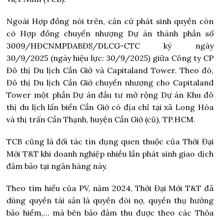
Ngoài Hợp đồng nói trên, căn cứ phát sinh quyền còn
có Hợp đồng chuyển nhượng Dự án thành phần số
3009/HĐCNMPDABĐS/DLCG-CTC ký ngày
30/9/2025 (ngày hiệu lực: 30/9/2025) giữa Công ty CP
Đô thị Du lịch Cần Giờ và Capitaland Tower. Theo đó,
Đô thị Du lịch Cần Giờ chuyển nhượng cho Capitaland
Tower một phần Dự án đầu tư mở rộng Dự án Khu đô
thị du lịch lấn biển Cần Giờ có địa chỉ tại xã Long Hòa
và thị trấn Cần Thạnh, huyện Cần Giờ (cũ), TP.HCM.
TCB cũng là đối tác tín dụng quen thuộc của Thời Đại
Mới T&T khi doanh nghiệp nhiều lần phát sinh giao dịch
đảm bảo tại ngân hàng này.
Theo tìm hiểu của PV, năm 2024, Thời Đại Mới T&T đã
dùng quyền tài sản là quyền đòi nợ, quyền thụ hưởng
bảo hiểm,… mà bên bảo đảm thu được theo các Thỏa