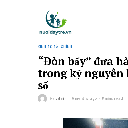
KINH TẾ TÀI CHÍNH
“Đòn bẩy” đưa h
trong kỷ nguyên 
số
by
admin
5 months ago
8 mins read