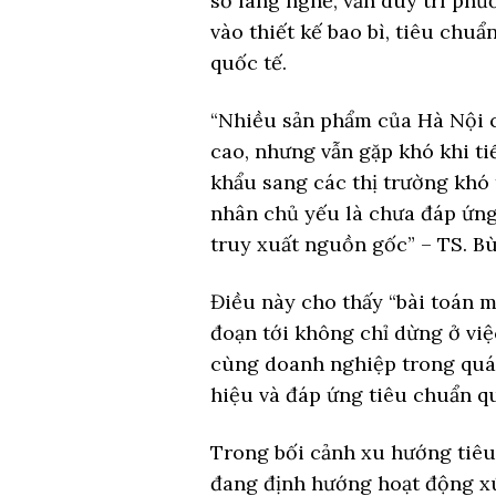
sở làng nghề, vẫn duy trì phư
vào thiết kế bao bì, tiêu chu
quốc tế.
“Nhiều sản phẩm của Hà Nội có
cao, nhưng vẫn gặp khó khi ti
khẩu sang các thị trường khó
nhân chủ yếu là chưa đáp ứng
truy xuất nguồn gốc” – TS. B
Điều này cho thấy “bài toán m
đoạn tới không chỉ dừng ở vi
cùng doanh nghiệp trong quá 
hiệu và đáp ứng tiêu chuẩn qu
Trong bối cảnh xu hướng tiêu
đang định hướng hoạt động xú