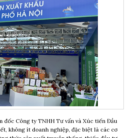
m đốc Công ty TNHH Tư vấn và Xúc tiến Đầu
t, không ít doanh nghiệp, đặc biệt là các cơ