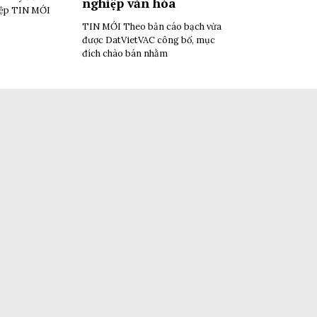
nghiệp văn hóa
iệp TIN MỚI
TIN MỚI Theo bản cáo bạch vừa
được DatVietVAC công bố, mục
đích chào bán nhằm