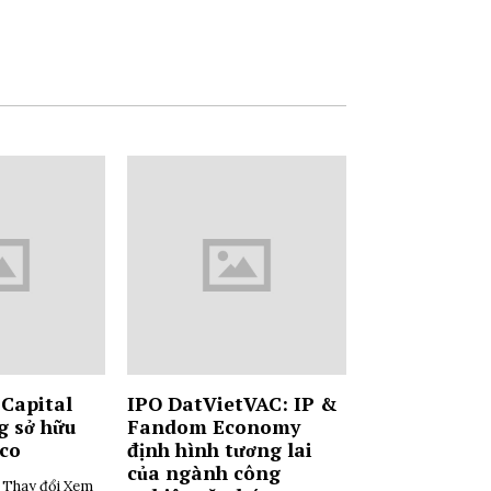
Capital
IPO DatVietVAC: IP &
g sở hữu
Fandom Economy
tco
định hình tương lai
của ngành công
i Thay đổi Xem