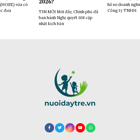
2026?
(HOSE) vừa có
hồ sơ doanh ngh
ệc đưa
Công ty TNHH
TIN MỚI Mới đây, Chính phủ đã
ban hành Nghị quyết 168 cập
nhật kịch bản