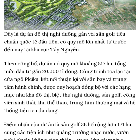
Đây là dự án đô thị nghỉ dưỡng gắn với sân golf tiêu
chuẩn quốc tế đầu tiên, có quy mô lớn nhất từ trước
đến nay tại khu vực Tây Nguyên.
Theo công bố, dự án có quy mô khoảng 517 ha, tổng
mức đầu tư gần 20.000 tỉ đồng. Công trình tọa lạc tại
cửa ngõ Pleiku, kết nối thuận lợi với sân bay và trung
tâm hành chính, được quy hoạch đồng bộ với các hạng
mục như khu đô thị, biệt thự nghỉ dưỡng, sân golf, công
viên sinh thái, khu thể thao, trung tâm thương mại và hệ
thống tiện ích đa dạng.
Điểm nhấn của dự án là sân golf 36 hố rộng hơn 171 ha,
cùng các tiện ích như quảng trường nhạc nước, vườn
nghệ thuật, không gian thiền – yoga, khu glamping,