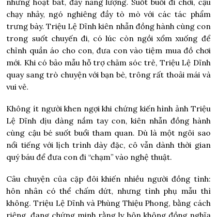
nhưng hoạt bát, đầy năng lượng. Suốt buổi đi chơi, cậu
chạy nhảy, ngó nghiêng đầy tò mò với các tác phẩm
trưng bày. Triệu Lệ Dĩnh kiên nhẫn đồng hành cùng con
trong suốt chuyến đi, có lúc còn ngồi xổm xuống để
chỉnh quần áo cho con, đưa con vào tiệm mua đồ chơi
mới. Khi có bảo mẫu hỗ trợ chăm sóc trẻ, Triệu Lệ Dĩnh
quay sang trò chuyện với bạn bè, trông rất thoải mái và
vui vẻ.
Không ít người khen ngợi khi chứng kiến hình ảnh Triệu
Lệ Dĩnh dịu dàng nắm tay con, kiên nhẫn đồng hành
cùng cậu bé suốt buổi tham quan. Dù là một ngôi sao
nổi tiếng với lịch trình dày đặc, cô vẫn dành thời gian
quý báu để đưa con đi “chạm” vào nghệ thuật.
Câu chuyện của cặp đôi khiến nhiều người đồng tình:
hôn nhân có thể chấm dứt, nhưng tình phụ mẫu thì
không. Triệu Lệ Dĩnh và Phùng Thiệu Phong, bằng cách
riêng, đang chứng minh rằng ly hôn không đồng nghĩa