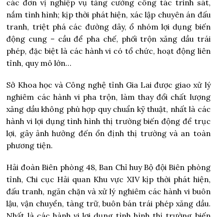
các đơn vị nghiệp vụ tăng cường công tác trinh sát,
nắm tình hình; kịp thời phát hiện, xác lập chuyên án đấu
tranh, triệt phá các đường dây, ổ nhóm lợi dụng biến
động cung – cầu để pha chế, phối trộn xăng dầu trái
phép, đặc biệt là các hành vi có tổ chức, hoạt động liên
tỉnh, quy mô lớn…
Sở Khoa học và Công nghệ tỉnh Gia Lai được giao xử lý
nghiêm các hành vi pha trộn, làm thay đổi chất lượng
xăng dầu không phù hợp quy chuẩn kỹ thuật, nhất là các
hành vi lợi dụng tình hình thị trường biến động để trục
lợi, gây ảnh hưởng đến ổn định thị trường và an toàn
phương tiện.
Hải đoàn Biên phòng 48, Ban Chỉ huy Bộ đội Biên phòng
tỉnh, Chi cục Hải quan Khu vực XIV kịp thời phát hiện,
đấu tranh, ngăn chặn và xử lý nghiêm các hành vi buôn
lậu, vận chuyển, tàng trữ, buôn bán trái phép xăng dầu.
Nhất là các hành vi lợi dụng tình hình thị trường biến