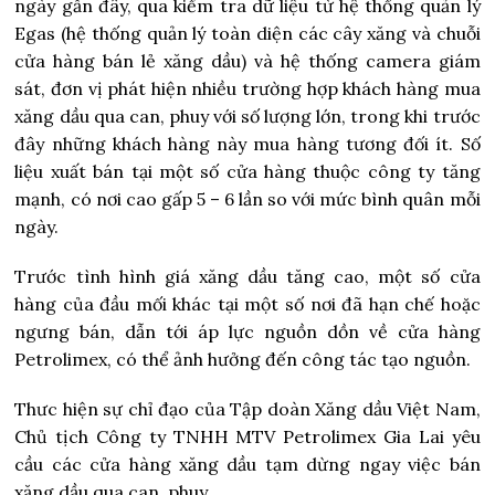
ngày gần đây, qua kiểm tra dữ liệu từ hệ thống quản lý
Egas (hệ thống quản lý toàn diện các cây xăng và chuỗi
cửa hàng bán lẻ xăng dầu) và hệ thống camera giám
sát, đơn vị phát hiện nhiều trường hợp khách hàng mua
xăng dầu qua can, phuy với số lượng lớn, trong khi trước
đây những khách hàng này mua hàng tương đối ít. Số
liệu xuất bán tại một số cửa hàng thuộc công ty tăng
mạnh, có nơi cao gấp 5 – 6 lần so với mức bình quân mỗi
ngày.
Trước tình hình giá xăng dầu tăng cao, một số cửa
hàng của đầu mối khác tại một số nơi đã hạn chế hoặc
ngưng bán, dẫn tới áp lực nguồn dồn về cửa hàng
Petrolimex, có thể ảnh hưởng đến công tác tạo nguồn.
Thưc hiện sự chỉ đạo của Tập doàn Xăng dầu Việt Nam,
Chủ tịch Công ty TNHH MTV Petrolimex Gia Lai yêu
cầu các cửa hàng xăng dầu tạm dừng ngay việc bán
xăng dầu qua can, phuy.