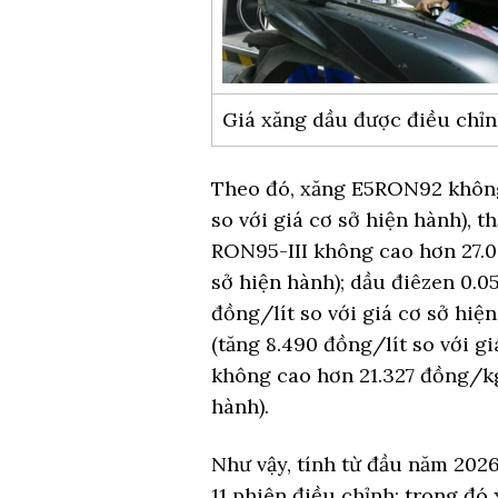
Giá xăng dầu được điều chỉn
Theo đó, xăng E5RON92 không 
so với giá cơ sở hiện hành), t
RON95-III không cao hơn 27.04
sở hiện hành); dầu điêzen 0.0
đồng/lít so với giá cơ sở hiệ
(tăng 8.490 đồng/lít so với g
không cao hơn 21.327 đồng/kg
hành).
Như vậy, tính từ đầu năm 2026
11 phiên điều chỉnh; trong đó 