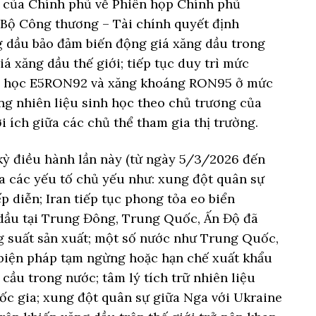
của Chính phủ về Phiên họp Chính phủ
 Bộ Công thương – Tài chính quyết định
 dầu bảo đảm biến động giá xăng dầu trong
á xăng dầu thế giới; tiếp tục duy trì mức
nh học E5RON92 và xăng khoáng RON95 ở mức
ng nhiên liệu sinh học theo chủ trương của
i ích giữa các chủ thể tham gia thị trường.
 kỳ điều hành lần này (từ ngày 5/3/2026 đến
 các yếu tố chủ yếu như: xung đột quân sự
ếp diễn; Iran tiếp tục phong tỏa eo biển
dầu tại Trung Đông, Trung Quốc, Ấn Độ đã
 suất sản xuất; một số nước như Trung Quốc,
 biện pháp tạm ngừng hoặc hạn chế xuất khẩu
cầu trong nước; tâm lý tích trữ nhiên liệu
ốc gia; xung đột quân sự giữa Nga với Ukraine