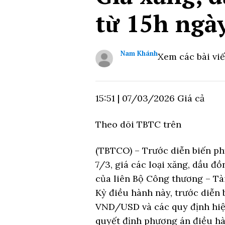
từ 15h ngày
Nam Khánh
Xem các bài viế
15:51
|
07/03/2026
Giá cả
Theo dõi TBTC trên
(TBTCO) –
Trước diễn biến phứ
7/3, giá các loại xăng, dầu đ
của liên Bộ Công thương – Tài
Kỳ điều hành này, trước diễn b
VND/USD và các quy định hiện
quyết định phương án điều h