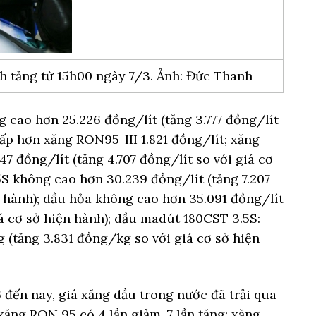
h tăng từ 15h00 ngày 7/3. Ảnh: Đức Thanh
cao hơn 25.226 đồng/lít (tăng 3.777 đồng/lít
hấp hơn xăng RON95-III 1.821 đồng/lít; xăng
7 đồng/lít (tăng 4.707 đồng/lít so với giá cơ
5S không cao hơn 30.239 đồng/lít (tăng 7.207
n hành); dầu hỏa không cao hơn 35.091 đồng/lít
iá cơ sở hiện hành); dầu madút 180CST 3.5S:
 (tăng 3.831 đồng/kg so với giá cơ sở hiện
 đến nay, giá xăng dầu trong nước đã trải qua
xăng RON 95 có 4 lần giảm, 7 lần tăng; xăng