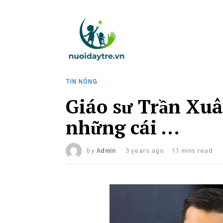
TIN NÓNG
Giáo sư Trần Xuâ
những cái …
by
Admin
3 years ago
11 mins read