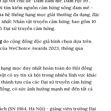
 lại với chủ đề “Dám đam mê, Dám rực rỡ”,
nơi tìm kiếm nguồn cảm hứng sống đam mê –
ua hệ thống hạng mục giải thưởng đa dạng, đặc
g nhất: Nhân vật truyền cảm hứng, bao gồm 10
5 Đại sứ truyền cảm hứng.
g
do cộng đồng độc giả bình chọn dựa trên
ử của WeChoice Awards 2023, thông qua
à hạng mục duy nhất hoàn toàn do Hội đồng
t có uy tín xã hội trong nhiều lĩnh vực khác
 thành tựu của các Đại sứ truyền cảm hứng
 đồng, có sức ảnh hưởng mạnh mẽ đến tất cả
ch (SN 1984, Hà Nội) – giảng viên trường Đại