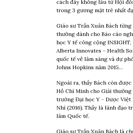
cách đây không lâu từ Hội đồ
trong 3 gương mặt trẻ nhất đ
Giáo sư Trần Xuân Bách từng đ
thưởng dành cho Báo cáo nghi
học Y tế công cộng INSIGHT, 
Alberta Innovates – Health S
quốc tế về lâm sàng và dự ph
Johns Hopkins năm 2015…
Ngoài ra, thầy Bách còn đượ
Hồ Chí Minh cho Giải thưởng 
trường Đại học Y – Dược Việt N
Nhì (2016). Thầy là lãnh đạo t
lâm Quốc tế.
Giáo sư Trần Xuân Bách là ch