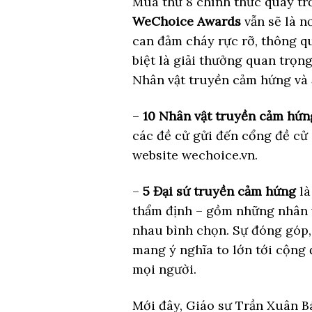
Mùa thứ 8 chính thức quay trở
WeChoice Awards
vẫn sẽ là 
can đảm cháy rực rỡ, thông q
biệt là giải thưởng quan trọn
Nhân vật truyền cảm hứng và 
–
10 Nhân vật truyền cảm hứn
các đề cử gửi đến cổng đề c
website wechoice.vn.
–
5 Đại sứ truyền cảm hứng
l
thẩm định – gồm những nhân vậ
nhau bình chọn. Sự đóng góp,
mang ý nghĩa to lớn tới cộng
mọi người.
Mới đây, Giáo sư Trần Xuân Bá