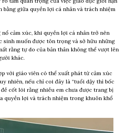
y rõ tầm quan trọng của việc giáo dục giới hạn
ân bằng giữa quyền lợi cá nhân và trách nhiệm
g nổ cảm xúc, khi quyền lợi cá nhân trở nên
c sinh muốn được tôn trọng và sở hữu những
mất rằng tự do của bản thân không thể vượt lên
gười khác.
p với giáo viên có thể xuất phát từ cảm xúc
uy nhiên, nếu chỉ coi đây là “tuổi dậy thì bốc
 đề cốt lõi rằng nhiều em chưa được trang bị
ữa quyền lợi và trách nhiệm trong khuôn khổ