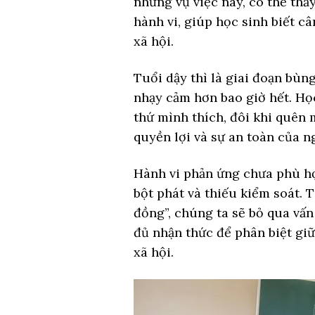
những vụ việc này, có thể thấ
hành vi, giúp học sinh biết c
xã hội.
Tuổi dậy thì là giai đoạn bùn
nhạy cảm hơn bao giờ hết. Họ
thứ mình thích, đôi khi quên 
quyền lợi và sự an toàn của n
Hành vi phản ứng chưa phù hợ
bột phát và thiếu kiểm soát. T
đồng”, chúng ta sẽ bỏ qua vấn
đủ nhận thức để phân biệt gi
xã hội.