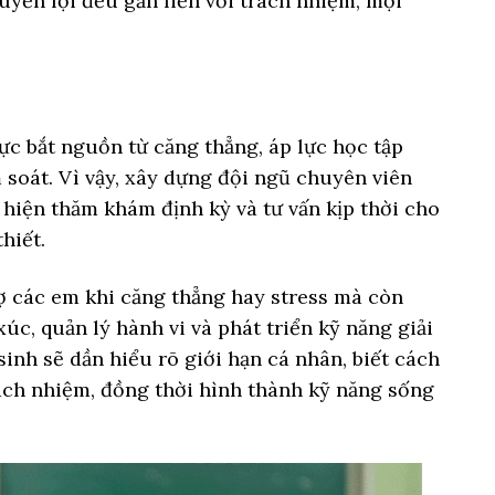
quyền lợi đều gắn liền với trách nhiệm, mọi
ực bắt nguồn từ căng thẳng, áp lực học tập
soát. Vì vậy, xây dựng đội ngũ chuyên viên
 hiện thăm khám định kỳ và tư vấn kịp thời cho
hiết.
ợ các em khi căng thẳng hay stress mà còn
úc, quản lý hành vi và phát triển kỹ năng giải
sinh sẽ dần hiểu rõ giới hạn cá nhân, biết cách
rách nhiệm, đồng thời hình thành kỹ năng sống