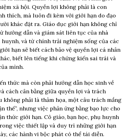
hiệm xã hội. Quyền lợi không phải là con
h thích, mà luôn đi kèm với giới hạn do đạo
gười khác đặt ra. Giáo dục giới hạn không chỉ
từ hướng dẫn và giám sát liên tục của nhà
 huynh, và từ chính trải nghiệm sống của các
iới hạn sẽ biết cách bảo vệ quyền lợi cá nhân
c, biết lên tiếng khi chứng kiến sai trái và
của mình.
iến thức mà còn phải hướng dẫn học sinh về
và cách cân bằng giữa quyền lợi và trách
u không phải là thảm họa, một câu trách mắng
ận thế”, nhưng việc phản ứng bằng bạo lực cho
n thức giới hạn. Cô giáo, bạn học, phụ huynh
rong việc thiết lập và duy trì những giới hạn
y, các hành vi bộc phát có thể tái diễn.