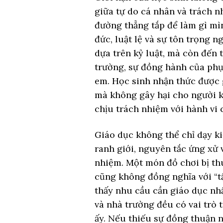
giữa tự do cá nhân và trách n
đường thẳng tắp để làm gì mìn
đức, luật lệ và sự tôn trọng n
dựa trên kỷ luật, mà còn đến 
trường, sự đồng hành của phụ
em. Học sinh nhận thức được g
mà không gây hại cho người khá
chịu trách nhiệm với hành vi 
Giáo dục không thể chỉ dạy k
ranh giới, nguyên tắc ứng xử 
nhiệm. Một món đồ chơi bị th
cũng không đồng nghĩa với “t
thấy nhu cầu cần giáo dục nhậ
và nhà trường đều có vai trò t
ấy. Nếu thiếu sự đồng thuận nà