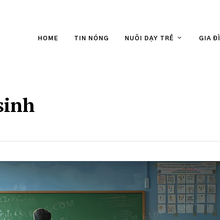
HOME
TIN NÓNG
NUÔI DẠY TRẺ
GIA Đ
sinh