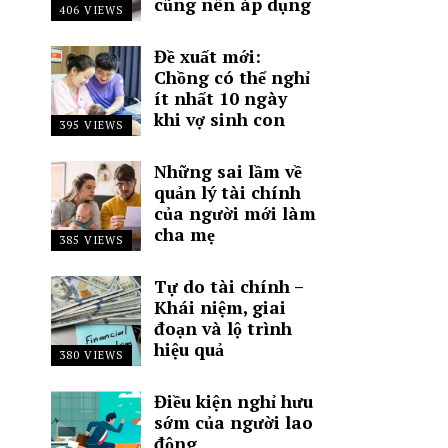
cũng nên áp dụng
406 VIEWS
Đề xuất mới:
Chồng có thể nghỉ
ít nhất 10 ngày
khi vợ sinh con
395 VIEWS
Những sai lầm về
quản lý tài chính
của người mới làm
cha mẹ
385 VIEWS
Tự do tài chính –
Khái niệm, giai
đoạn và lộ trình
hiệu quả
380 VIEWS
Điều kiện nghỉ hưu
sớm của người lao
động