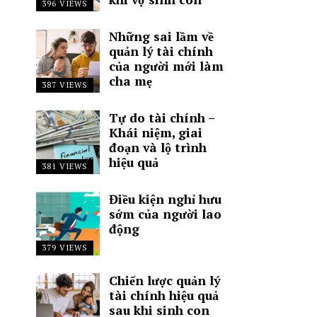
396 VIEWS
Những sai lầm về
quản lý tài chính
của người mới làm
cha mẹ
387 VIEWS
Tự do tài chính –
Khái niệm, giai
đoạn và lộ trình
hiệu quả
381 VIEWS
Điều kiện nghỉ hưu
sớm của người lao
động
379 VIEWS
Chiến lược quản lý
tài chính hiệu quả
sau khi sinh con