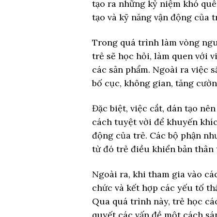
tạo ra những kỷ niệm khó quê
tạo và kỹ năng vận động của t
Trong quá trình làm vòng ngu
trẻ sẽ học hỏi, làm quen với v
các sản phẩm. Ngoài ra việc sắ
bố cục, không gian, tăng cườ
Đặc biệt, việc cắt, dán tạo n
cách tuyệt vời để khuyến khíc
động của trẻ. Các bộ phận như
từ đó trẻ điều khiển bản thân
Ngoài ra, khi tham gia vào các
chức và kết hợp các yếu tố t
Qua quá trình này, trẻ học cá
quyết các vấn đề một cách sán