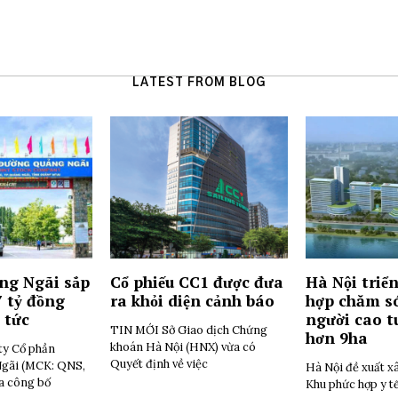
LATEST FROM BLOG
ng Ngãi sắp
Cổ phiếu CC1 được đưa
Hà Nội triển
7 tỷ đồng
ra khỏi diện cảnh báo
hợp chăm só
 tức
người cao t
TIN MỚI Sở Giao dịch Chứng
hơn 9ha
khoán Hà Nội (HNX) vừa có
ty Cổ phần
Quyết định về việc
gãi (MCK: QNS,
Hà Nội đề xuất x
a công bố
Khu phức hợp y t