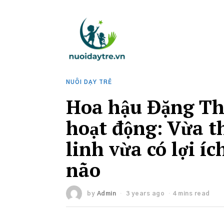
NUÔI DẠY TRẺ
Hoa hậu Đặng Th
hoạt động: Vừa t
linh vừa có lợi íc
não
by
Admin
3 years ago
4 mins read