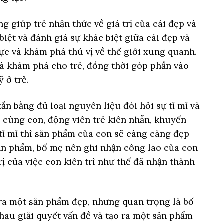
g giúp trẻ nhận thức về giá trị của cái đẹp và
biệt và đánh giá sự khác biệt giữa cái đẹp và
cực và khám phá thú vị về thế giới xung quanh.
và khám phá cho trẻ, đồng thời góp phần vào
 ở trẻ.
ắn bằng đủ loại nguyên liệu đòi hỏi sự tỉ mỉ và
 cùng con, động viên trẻ kiên nhẫn, khuyến
tỉ mỉ thì sản phẩm của con sẽ càng càng đẹp
ản phẩm, bố mẹ nên ghi nhận công lao của con
rị của việc con kiên trì như thế đã nhận thành
 ra một sản phẩm đẹp, nhưng quan trọng là bố
hau giải quyết vấn đề và tạo ra một sản phẩm