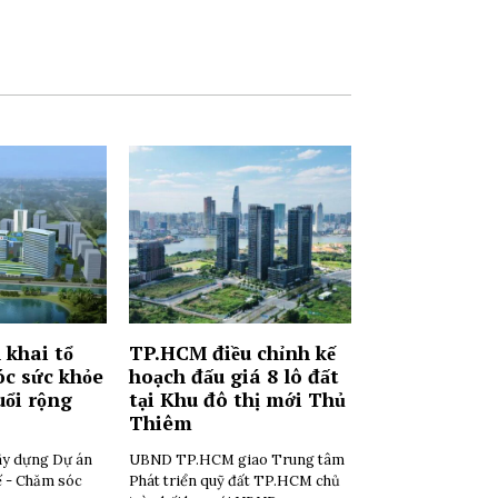
 khai tổ
TP.HCM điều chỉnh kế
c sức khỏe
hoạch đấu giá 8 lô đất
uổi rộng
tại Khu đô thị mới Thủ
Thiêm
ây dựng Dự án
UBND TP.HCM giao Trung tâm
ế - Chăm sóc
Phát triển quỹ đất TP.HCM chủ