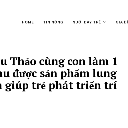
HOME
TIN NÓNG
NUÔI DẠY TRẺ
GIA Đ
u Thảo cùng con làm 1
hu được sản phẩm lung
h giúp trẻ phát triển trí