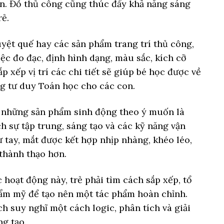
n. Đồ thủ công cũng thúc đẩy khả năng sáng
rẻ.
yệt quế hay các sản phẩm trang trí thủ công,
iệc đo đạc, định hình dạng, màu sắc, kích cỡ
p xếp vị trí các chi tiết sẽ giúp bé học được về
ng tư duy Toán học cho các con.
ên những sản phẩm sinh động theo ý muốn là
h sự tập trung, sáng tạo và các kỹ năng vận
 tay, mắt được kết hợp nhịp nhàng, khéo léo,
 thành thạo hơn.
 hoạt động này, trẻ phải tìm cách sắp xếp, tổ
hẩm mỹ để tạo nên một tác phẩm hoàn chỉnh.
ch suy nghĩ một cách logic, phân tích và giải
g tạo.