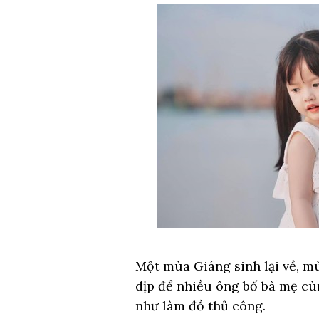
Một mùa Giáng sinh lại về, mù
dịp để nhiều ông bố bà mẹ cùn
như làm đồ thủ công.