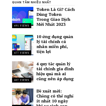
QUAN TÂM NHIỀU NHẤT
Token Là Gì? Cách
Dùng Token
Trong Giao Dịch
Mới Nhất 2023
491 VIEWS
10 ứng dụng quản
lý tài chính cá
nhân miễn phí,
tiện lợi
477 VIEWS
4 quy tắc quản lý
tài chính gia đình
hiệu quả mà ai
cũng nên áp dụng
407 VIEWS
Đề xuất mới:
Chồng có thể nghỉ
ít nhất 10 ngày
khi vợ sinh con