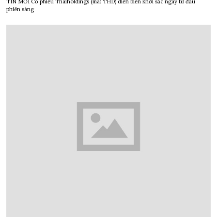
TIN MỚI Cổ phiếu Thaiholdings (mã: THD) diễn biến khởi sắc ngay từ đầu
phiên sáng