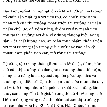
nông sản, kết nối với hệ thống tiêu thụ toàn cầu.
Đặc biệt, ngành Nông nghiệp và Môi trường chú trọng
tổ chức sản xuất gắn với tiêu thụ, có chiến lược đàm
phán mở cửa thị trường, phát triển thị trường các sản
phẩm chủ lực, có tiềm năng, đi đôi với đẩy mạnh tiêu
thụ tại thị trường nội địa; xây dựng thương hiệu nông
sản Việt chất lượng cao, an toàn thực phẩm, thân thiện
với môi trường; tập trung giải quyết các rào cản kỹ
thuật, đàm phán tiếp cận, mở rộng thị trường.
Bộ cũng tập trung tháo gỡ rào cản kỹ thuật, đàm phán
mở cửa thị trường, đa dạng hóa phương thức tiếp cận,
nâng cao năng lực truy xuất nguồn gốc, logistics và
thương mại điện tử. Qua đó, hiện thực hóa mục tiêu duy
trì vị thế trong nhóm 15 quốc gia xuất khẩu nông, lâm,
thủy sản hàng đầu thế giới. Trong đó có 40% hàng chế
biến; mở rộng vững chắc thị phần tại các thị trường giá
trị cao như Hoa Kỳ, EU, Nhật Bản, Hàn Quốc, Trung