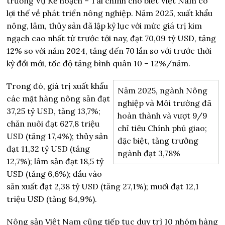
trưởng Vụ Kế hoạch – Tài chính cho biết Việt Nam có
lợi thế về phát triển nông nghiệp. Năm 2025, xuất khẩu
nông, lâm, thủy sản đã lập kỷ lục với mức giá trị kim
ngạch cao nhất từ trước tới nay, đạt 70,09 tỷ USD, tăng
12% so với năm 2024, tăng đến 70 lần so với trước thời
kỳ đổi mới, tốc độ tăng bình quân 10 – 12%/năm.
Trong đó, giá trị xuất khẩu
Năm 2025, ngành Nông
các mặt hàng nông sản đạt
nghiệp và Môi trường đã
37,25 tỷ USD, tăng 13,7%;
hoàn thành và vượt 9/9
chăn nuôi đạt 627,8 triệu
chỉ tiêu Chính phủ giao;
USD (tăng 17,4%); thủy sản
đặc biệt, tăng trưởng
đạt 11,32 tỷ USD (tăng
ngành đạt 3,78%
12,7%); lâm sản đạt 18,5 tỷ
USD (tăng 6,6%); đầu vào
sản xuất đạt 2,38 tỷ USD (tăng 27,1%); muối đạt 12,1
triệu USD (tăng 84,9%).
Nông sản Việt Nam cũng tiếp tục duy trì 10 nhóm hàng