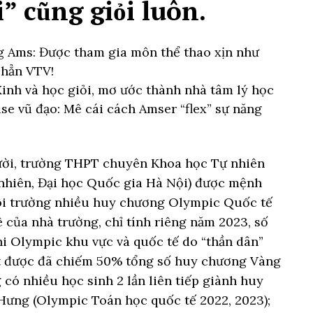
” cũng giỏi luôn.
g Ams: Được tham gia môn thể thao xịn như
 hẳn VTV!
inh và học giỏi, mơ ước thành nhà tâm lý học
se vũ đạo: Mê cái cách Amser “flex” sự năng
ười, trường THPT chuyên Khoa học Tự nhiên
nhiên, Đại học Quốc gia Hà Nội) được mệnh
ôi trường nhiều huy chương Olympic Quốc tế
 của nhà trường, chỉ tính riêng năm 2023, số
hi Olympic khu vực và quốc tế do “thần dân”
t được đã chiếm 50% tổng số huy chương Vàng
 có nhiều học sinh 2 lần liên tiếp giành huy
ưng (Olympic Toán học quốc tế 2022, 2023);