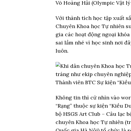
Võ Hoàng Hải (Olympic Vật lý 
Với thành tích học tập xuất s
Chuyên Khoa học Tự nhiên suố
gia các hoạt động ngoại khóa 
sai lầm nhé vì học sinh nơi đ
luôn.
Thành viên BTC Sự kiện “Kiề
Không tin thì cứ nhìn vào wo
“Rạng” thuộc sự kiện “Kiều Du
bộ HSGS Art Club – Câu lạc b
chuyên Khoa học Tự nhiên (tr
Quốc gia Hà Nội) tổ chức là s