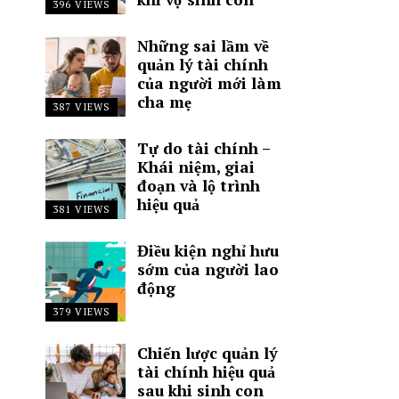
396 VIEWS
Những sai lầm về
quản lý tài chính
của người mới làm
cha mẹ
387 VIEWS
Tự do tài chính –
Khái niệm, giai
đoạn và lộ trình
hiệu quả
381 VIEWS
Điều kiện nghỉ hưu
sớm của người lao
động
379 VIEWS
Chiến lược quản lý
tài chính hiệu quả
sau khi sinh con