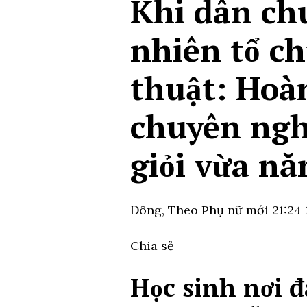
Khi dân ch
nhiên tổ ch
thuật: Hoà
chuyên ngh
giỏi vừa nă
Đông,
Theo Phụ nữ mới
21:24
Chia sẻ
Học sinh nơi 