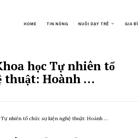
HOME
TIN NÓNG
NUÔI DẠY TRẺ
GIA Đ
hoa học Tự nhiên tổ
ệ thuật: Hoành …