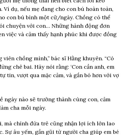
ười mẹ thông thái nên biết cách lôi kéo
. Ví dụ, nếu mẹ đang cho con bú hoàn toàn,
cho con bú bình một cữ/ngày. Chồng có thể
, nói chuyện với con… Những hành động đơn
en việc và cảm thấy hạnh phúc khi được đồng
g viên chồng mình,” bác sĩ Hằng khuyên. “Có
ừng chê bai. Hãy nói rằng: ‘Con cần anh, em
tự tin, vượt qua mặc cảm, và gắn bó hơn với vợ
ề ngày nào sẽ trưởng thành cùng con, cảm
làm cha mỗi ngày.
, mà chính đứa trẻ cũng nhận lợi ích lớn lao
c. Sự âu yếm, gần gũi từ người cha giúp em bé