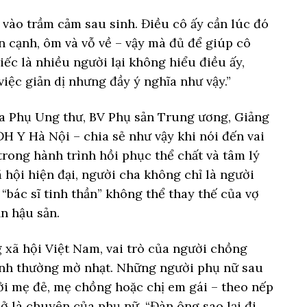
 vào trầm cảm sau sinh. Điều cô ấy cần lúc đó
n cạnh, ôm và vỗ về – vậy mà đủ để giúp cô
ếc là nhiều người lại không hiểu điều ấy,
việc giản dị nhưng đầy ý nghĩa như vậy.”
a Phụ Ung thư, BV Phụ sản Trung ương, Giảng
H Y Hà Nội – chia sẻ như vậy khi nói đến vai
trong hành trình hồi phục thể chất và tâm lý
 hội hiện đại, người cha không chỉ là người
“bác sĩ tinh thần” không thể thay thế của vợ
ạn hậu sản.
g xã hội Việt Nam, vai trò của người chồng
inh thường mờ nhạt. Những người phụ nữ sau
i mẹ đẻ, mẹ chồng hoặc chị em gái – theo nếp
ở là chuyện của phụ nữ. “Đàn ông sao lại đi