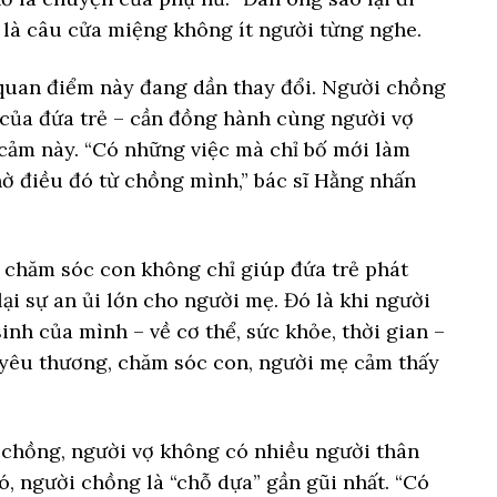
 là câu cửa miệng không ít người từng nghe.
 quan điểm này đang dần thay đổi. Người chồng
ha của đứa trẻ – cần đồng hành cùng người vợ
 cảm này. “Có những việc mà chỉ bố mới làm
hờ điều đó từ chồng mình,” bác sĩ Hằng nhấn
 chăm sóc con không chỉ giúp đứa trẻ phát
ại sự an ủi lớn cho người mẹ. Đó là khi người
nh của mình – về cơ thể, sức khỏe, thời gian –
 yêu thương, chăm sóc con, người mẹ cảm thấy
.
à chồng, người vợ không có nhiều người thân
ó, người chồng là “chỗ dựa” gần gũi nhất. “Có