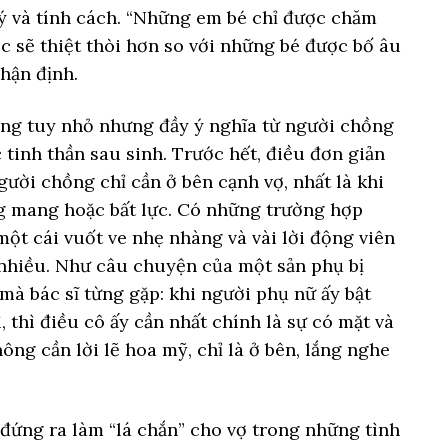
 lý và tính cách. “Những em bé chỉ được chăm
c sẽ thiệt thòi hơn so với những bé được bố âu
hận định.
ng tuy nhỏ nhưng đầy ý nghĩa từ người chồng
 tinh thần sau sinh. Trước hết, điều đơn giản
gười chồng chỉ cần ở bên cạnh vợ, nhất là khi
g mang hoặc bất lực. Có những trường hợp
một cái vuốt ve nhẹ nhàng và vài lời động viên
 nhiều. Như câu chuyện của một sản phụ bị
à bác sĩ từng gặp: khi người phụ nữ ấy bật
, thì điều cô ấy cần nhất chính là sự có mặt và
ông cần lời lẽ hoa mỹ, chỉ là ở bên, lắng nghe
đứng ra làm “lá chắn” cho vợ trong những tình