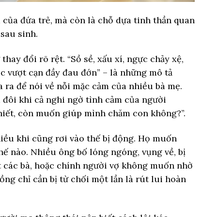
 của đứa trẻ, mà còn là chỗ dựa tinh thần quan
sau sinh.
thay đổi rõ rệt. “Sồ sề, xấu xí, ngực chảy xệ,
c vượt cạn đầy đau đớn” – là những mô tả
a ra để nói về nỗi mặc cảm của nhiều bà mẹ.
à đôi khi cả nghi ngờ tình cảm của người
thiết, còn muốn giúp mình chăm con không?”.
iều khi cũng rơi vào thế bị động. Họ muốn
ế nào. Nhiều ông bố lóng ngóng, vụng về, bị
t các bà, hoặc chính người vợ không muốn nhờ
ng chỉ cần bị từ chối một lần là rút lui hoàn