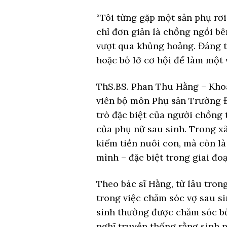
“Tôi từng gặp một sản phụ rơi
chỉ đơn giản là chồng ngồi bê
vượt qua khủng hoảng. Đáng ti
hoặc bỏ lỡ cơ hội để làm một 
ThS.BS. Phan Thu Hằng – Kho
viên bộ môn Phụ sản Trường Đ
trò đặc biệt của người chồng 
của phụ nữ sau sinh. Trong xã
kiếm tiền nuôi con, mà còn là 
mình – đặc biệt trong giai đo
Theo bác sĩ Hằng, từ lâu tron
trong việc chăm sóc vợ sau s
sinh thường được chăm sóc bở
nghĩ truyền thống rằng sinh n