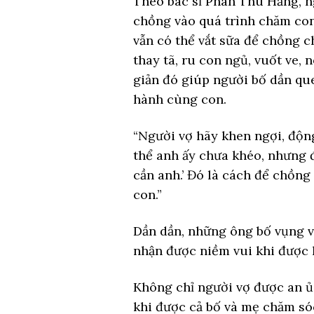
Theo bác sĩ Phan Thu Hằng, ng
chồng vào quá trình chăm con
vẫn có thể vắt sữa để chồng 
thay tã, ru con ngủ, vuốt ve
giản đó giúp người bố dần qu
hành cùng con.
“Người vợ hãy khen ngợi, độn
thể anh ấy chưa khéo, nhưng đ
cần anh.’ Đó là cách để chồng 
con.”
Dần dần, những ông bố vụng v
nhận được niềm vui khi được 
Không chỉ người vợ được an ủi
khi được cả bố và mẹ chăm só