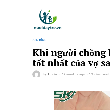
GIA ĐÌNH
Khi người chồng b
tốt nhất của vợ s
by
Admin
12 months ago
19 mins read