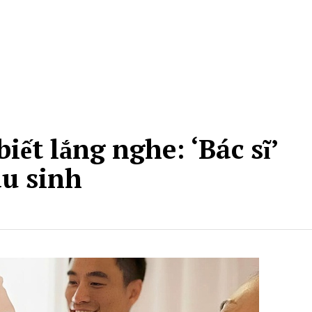
iết lắng nghe: ‘Bác sĩ’
au sinh