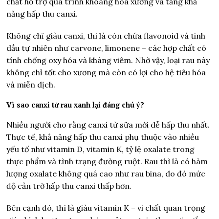
chất hỗ trợ quá trình khoáng hóa xương và tăng khả
năng hấp thu canxi.
Không chỉ giàu canxi, thì là còn chứa flavonoid và tinh
dầu tự nhiên như carvone, limonene – các hợp chất có
tính chống oxy hóa và kháng viêm. Nhờ vậy, loại rau này
không chỉ tốt cho xương mà còn có lợi cho hệ tiêu hóa
và miễn dịch.
Vì sao canxi từ rau xanh lại đáng chú ý?
Nhiều người cho rằng canxi từ sữa mới dễ hấp thu nhất.
Thực tế, khả năng hấp thu canxi phụ thuộc vào nhiều
yếu tố như vitamin D, vitamin K, tỷ lệ oxalate trong
thực phẩm và tình trạng đường ruột. Rau thì là có hàm
lượng oxalate không quá cao như rau bina, do đó mức
độ cản trở hấp thu canxi thấp hơn.
Bên cạnh đó, thì là giàu vitamin K – vi chất quan trọng