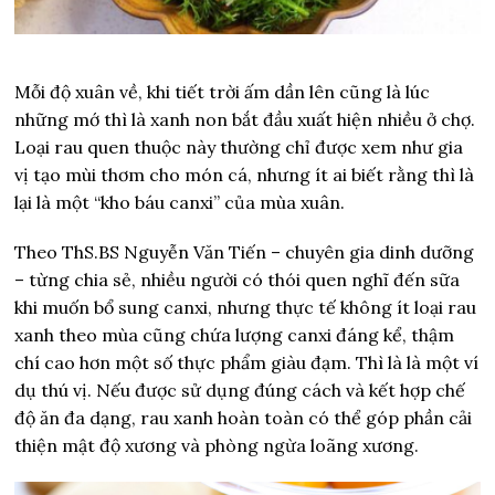
Mỗi độ xuân về, khi tiết trời ấm dần lên cũng là lúc
những mớ thì là xanh non bắt đầu xuất hiện nhiều ở chợ.
Loại rau quen thuộc này thường chỉ được xem như gia
vị tạo mùi thơm cho món cá, nhưng ít ai biết rằng thì là
lại là một “kho báu canxi” của mùa xuân.
Theo ThS.BS Nguyễn Văn Tiến – chuyên gia dinh dưỡng
– từng chia sẻ, nhiều người có thói quen nghĩ đến sữa
khi muốn bổ sung canxi, nhưng thực tế không ít loại rau
xanh theo mùa cũng chứa lượng canxi đáng kể, thậm
chí cao hơn một số thực phẩm giàu đạm. Thì là là một ví
dụ thú vị. Nếu được sử dụng đúng cách và kết hợp chế
độ ăn đa dạng, rau xanh hoàn toàn có thể góp phần cải
thiện mật độ xương và phòng ngừa loãng xương.