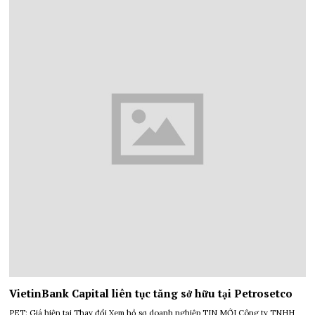
VietinBank Capital liên tục tăng sở hữu tại Petrosetco
PET: Giá hiện tại Thay đổi Xem hồ sơ doanh nghiệp TIN MỚI Công ty TNHH