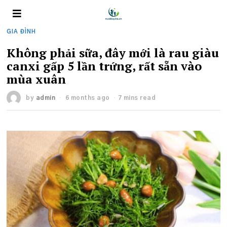
GIA ĐÌNH
Không phải sữa, đây mới là rau giàu
canxi gấp 5 lần trứng, rất sẵn vào
mùa xuân
by
admin
6 months ago
7 mins read