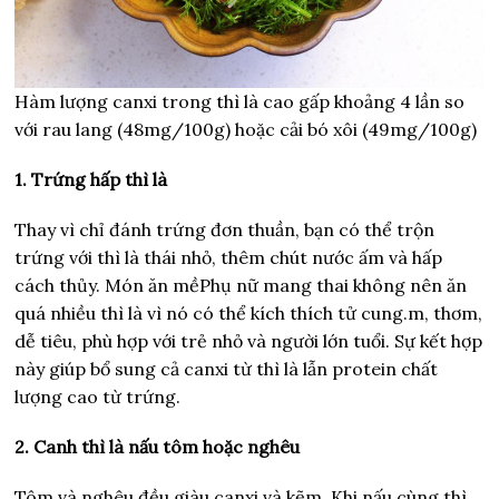
Hàm lượng canxi trong thì là cao gấp khoảng 4 lần so
với rau lang (48mg/100g) hoặc cải bó xôi (49mg/100g)
1. Trứng hấp thì là
Thay vì chỉ đánh trứng đơn thuần, bạn có thể trộn
trứng với thì là thái nhỏ, thêm chút nước ấm và hấp
cách thủy. Món ăn mềPhụ nữ mang thai không nên ăn
quá nhiều thì là vì nó có thể kích thích tử cung.m, thơm,
dễ tiêu, phù hợp với trẻ nhỏ và người lớn tuổi. Sự kết hợp
này giúp bổ sung cả canxi từ thì là lẫn protein chất
lượng cao từ trứng.
2. Canh thì là nấu tôm hoặc nghêu
Tôm và nghêu đều giàu canxi và kẽm. Khi nấu cùng thì