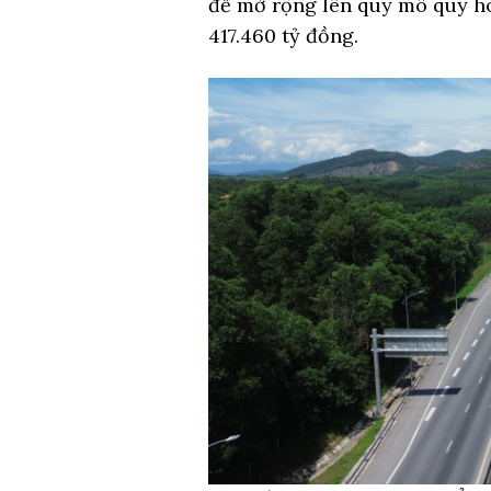
để mở rộng lên quy mô quy hoạ
417.460 tỷ đồng.