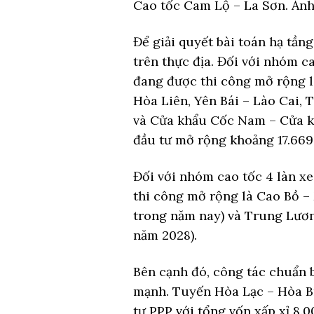
Cao tốc Cam Lộ – La Sơn. Ảnh
Để giải quyết bài toán hạ tần
trên thực địa. Đối với nhóm ca
đang được thi công mở rộng l
Hòa Liên, Yên Bái – Lào Cai,
và Cửa khẩu Cốc Nam – Cửa k
đầu tư mở rộng khoảng 17.669 
Đối với nhóm cao tốc 4 làn x
thi công mở rộng là Cao Bồ –
trong năm nay) và Trung Lươn
năm 2028).
Bên cạnh đó, công tác chuẩn 
mạnh. Tuyến Hòa Lạc – Hòa B
tư PPP với tổng vốn xấp xỉ 8.