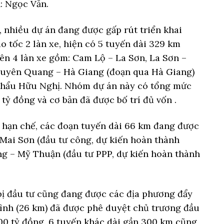
: Ngọc Văn.
g, nhiều dự án đang được gấp rút triển khai
o tốc 2 làn xe, hiện có 5 tuyến dài 329 km
ên 4 làn xe gồm: Cam Lộ – La Sơn, La Sơn –
 Tuyên Quang – Hà Giang (đoạn qua Hà Giang)
hẩu Hữu Nghị. Nhóm dự án này có tổng mức
tỷ đồng và cơ bản đã được bố trí đủ vốn .
e hạn chế, các đoạn tuyến dài 66 km đang được
 Mai Sơn (đầu tư công, dự kiến hoàn thành
g – Mỹ Thuận (đầu tư PPP, dự kiến hoàn thành
bị đầu tư cũng đang được các địa phương đẩy
ình (26 km) đã được phê duyệt chủ trương đầu
000 tỷ đồng. 6 tuyến khác dài gần 300 km cũng