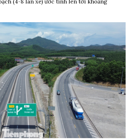
ch (4-8 làn xe) ước tính lên tới khoảng