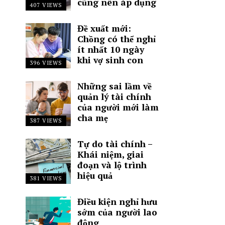
cũng nên áp dụng
407 VIEWS
Đề xuất mới:
Chồng có thể nghỉ
ít nhất 10 ngày
khi vợ sinh con
396 VIEWS
Những sai lầm về
quản lý tài chính
của người mới làm
cha mẹ
387 VIEWS
Tự do tài chính –
Khái niệm, giai
đoạn và lộ trình
hiệu quả
381 VIEWS
Điều kiện nghỉ hưu
sớm của người lao
động