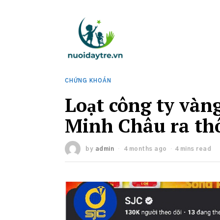
CHỨNG KHOÁN
Loạt công ty vàn
Minh Châu ra th
by
admin
4 months ago
4 mins read