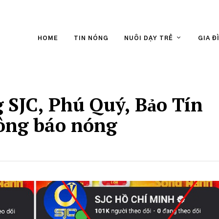
HOME
TIN NÓNG
NUÔI DẠY TRẺ
GIA Đ
g SJC, Phú Quý, Bảo Tín
ông báo nóng