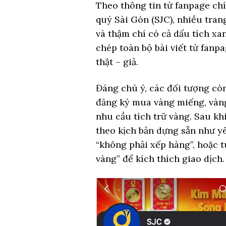
Theo thông tin từ fanpage c
quý Sài Gòn (SJC), nhiều tran
và thậm chí có cả dấu tích xa
chép toàn bộ bài viết từ fanp
thật – giả.
Đáng chú ý, các đối tượng còn
đăng ký mua vàng miếng, vàn
nhu cầu tích trữ vàng. Sau kh
theo kịch bản dựng sẵn như y
“không phải xếp hàng”, hoặc 
vàng” để kích thích giao dịch.