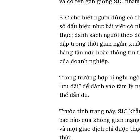
và có tên gần giống SJC nhằm 
SJC cho biết người dùng có t
số dấu hiệu như: bài viết có 
thực; danh sách người theo dõ
dập trong thời gian ngắn; xuấ
hàng tận nơi; hoặc thông tin
của doanh nghiệp.
Trong trường hợp bị nghi ngờ,
“ưu đãi” để đánh vào tâm lý 
thể dẫn dụ.
Trước tình trạng này, SJC khẳ
bạc nào qua không gian mạng,
và mọi giao dịch chỉ được thự
thức.