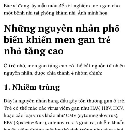
Bác sĩ đang lấy mẫu máu để xét nghiệm men gan cho
một bệnh nhi tại phòng khám nhi. Ảnh minh họa.
Những nguyên nhân phổ
biến khiến men gan trẻ
nhỏ tăng cao
Ở trẻ nhỏ, men gan tăng cao có thể bắt nguồn từ nhiều
nguyên nhân, được chia thành 4 nhóm chính:
1. Nhiễm trùng
Đây là nguyên nhân hàng đầu gây tổn thương gan ở trẻ.
Trẻ có thể mắc các virus viêm gan như HAV, HBV, HCV,
hoặc các loại virus khác như CMV (cytomegalovirus),
EBV (Epstein-Barr), adenovirus. Ngoài ra, nhiễm khuẩn
huyết, viêm đường mật hay ký sinh trùng như giun chui