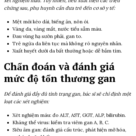
xét nghiệm máu. Tuy nhiên, nếu xuất hiện các triệu
chứng sau, phụ huynh cần đưa trẻ đến cơ sở y tế:
Mệt mỏi kéo dài, biếng ăn, nôn ói.
Vàng da, vàng mắt, nước tiểu sẫm màu.
Đau vùng hạ sườn phải, gan to.
Trẻ ngứa da liên tục mà không rõ nguyên nhân.
Xuất huyết dưới da bất thường hoặc dễ bầm tím.
Chẩn đoán và đánh giá
mức độ tổn thương gan
Để đánh giá đầy đủ tình trạng gan, bác sĩ sẽ chỉ định một
loạt các xét nghiệm:
Xét nghiệm máu: đo ALT, AST, GGT, ALP, bilirubin.
Kháng thể virus: kiểm tra viêm gan A, B, C.
Siêu âm gan: đánh giá cấu trúc, phát hiện mỡ hóa,