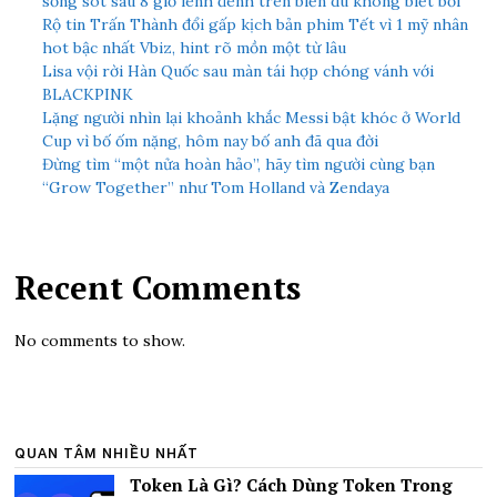
sống sót sau 8 giờ lênh đênh trên biển dù không biết bơi
Rộ tin Trấn Thành đổi gấp kịch bản phim Tết vì 1 mỹ nhân
hot bậc nhất Vbiz, hint rõ mồn một từ lâu
Lisa vội rời Hàn Quốc sau màn tái hợp chóng vánh với
BLACKPINK
Lặng người nhìn lại khoảnh khắc Messi bật khóc ở World
Cup vì bố ốm nặng, hôm nay bố anh đã qua đời
Đừng tìm “một nửa hoàn hảo”, hãy tìm người cùng bạn
“Grow Together” như Tom Holland và Zendaya
Recent Comments
No comments to show.
QUAN TÂM NHIỀU NHẤT
Token Là Gì? Cách Dùng Token Trong