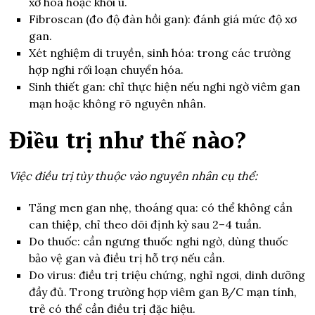
xơ hóa hoặc khối u.
Fibroscan (đo độ đàn hồi gan): đánh giá mức độ xơ
gan.
Xét nghiệm di truyền, sinh hóa: trong các trường
hợp nghi rối loạn chuyển hóa.
Sinh thiết gan: chỉ thực hiện nếu nghi ngờ viêm gan
mạn hoặc không rõ nguyên nhân.
Điều trị như thế nào?
Việc điều trị tùy thuộc vào nguyên nhân cụ thể:
Tăng men gan nhẹ, thoáng qua: có thể không cần
can thiệp, chỉ theo dõi định kỳ sau 2–4 tuần.
Do thuốc: cần ngưng thuốc nghi ngờ, dùng thuốc
bảo vệ gan và điều trị hỗ trợ nếu cần.
Do virus: điều trị triệu chứng, nghỉ ngơi, dinh dưỡng
đầy đủ. Trong trường hợp viêm gan B/C mạn tính,
trẻ có thể cần điều trị đặc hiệu.