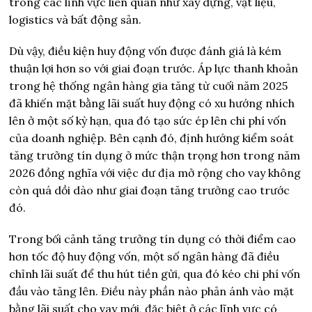
trong các lĩnh vực liên quan như xây dựng, vật liệu,
logistics và bất động sản.
Dù vậy, điều kiện huy động vốn được đánh giá là kém
thuận lợi hơn so với giai đoạn trước. Áp lực thanh khoản
trong hệ thống ngân hàng gia tăng từ cuối năm 2025
đã khiến mặt bằng lãi suất huy động có xu hướng nhích
lên ở một số kỳ hạn, qua đó tạo sức ép lên chi phí vốn
của doanh nghiệp. Bên cạnh đó, định hướng kiểm soát
tăng trưởng tín dụng ở mức thận trọng hơn trong năm
2026 đồng nghĩa với việc dư địa mở rộng cho vay không
còn quá dồi dào như giai đoạn tăng trưởng cao trước
đó.
Trong bối cảnh tăng trưởng tín dụng có thời điểm cao
hơn tốc độ huy động vốn, một số ngân hàng đã điều
chỉnh lãi suất để thu hút tiền gửi, qua đó kéo chi phí vốn
đầu vào tăng lên. Điều này phần nào phản ánh vào mặt
bằng lãi suất cho vay mới, đặc biệt ở các lĩnh vực có