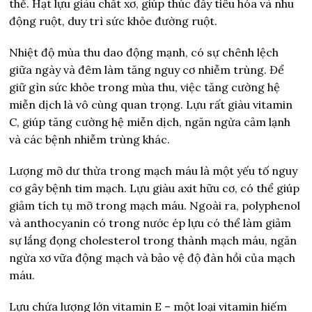
thể. Hạt lựu giàu chất xơ, giúp thúc đẩy tiêu hóa và nhu
động ruột, duy trì sức khỏe đường ruột.
Nhiệt độ mùa thu dao động mạnh, có sự chênh lệch
giữa ngày và đêm làm tăng nguy cơ nhiễm trùng. Để
giữ gìn sức khỏe trong mùa thu, việc tăng cường hệ
miễn dịch là vô cùng quan trọng. Lựu rất giàu vitamin
C, giúp tăng cường hệ miễn dịch, ngăn ngừa cảm lạnh
và các bệnh nhiễm trùng khác.
Lượng mỡ dư thừa trong mạch máu là một yếu tố nguy
cơ gây bệnh tim mạch. Lựu giàu axit hữu cơ, có thể giúp
giảm tích tụ mỡ trong mạch máu. Ngoài ra, polyphenol
và anthocyanin có trong nước ép lựu có thể làm giảm
sự lắng đọng cholesterol trong thành mạch máu, ngăn
ngừa xơ vữa động mạch và bảo vệ độ đàn hồi của mạch
máu.
Lựu chứa lượng lớn vitamin E – một loại vitamin hiếm