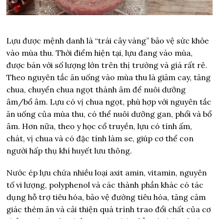
Lựu được mệnh danh là “trái cây vàng” bảo vệ sức khỏe
vào mùa thu. Thời điểm hiện tại, lựu đang vào mùa,
được bán với số lượng lớn trên thị trường và giá rất rẻ.
Theo nguyên tắc ăn uống vào mùa thu là giảm cay, tăng
chua, chuyển chua ngọt thành âm để nuôi dưỡng
âm/bổ âm. Lựu có vị chua ngọt, phù hợp với nguyên tắc
ăn uống của mùa thu, có thể nuôi dưỡng gan, phổi và bổ
âm. Hơn nữa, theo y học cổ truyền, lựu có tính ấm,
chát, vị chua và có đặc tính làm se, giúp cơ thể con
người hấp thụ khí huyết lưu thông.
Nước ép lựu chứa nhiều loại axit amin, vitamin, nguyên
tố vi lượng, polyphenol và các thành phần khác có tác
dụng hỗ trợ tiêu hóa, bảo vệ đường tiêu hóa, tăng cảm
giác thèm ăn và cải thiện quá trình trao đổi chất của cơ