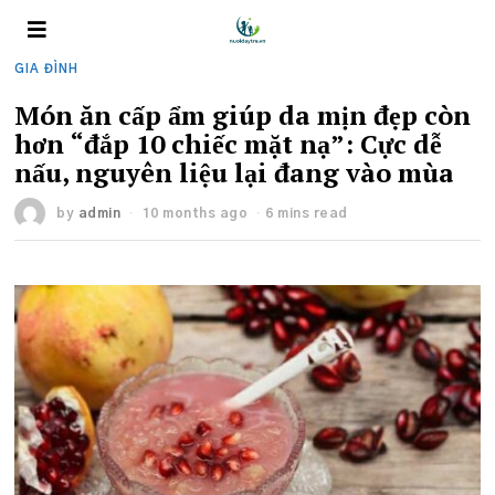
GIA ĐÌNH
Món ăn cấp ẩm giúp da mịn đẹp còn
hơn “đắp 10 chiếc mặt nạ”: Cực dễ
nấu, nguyên liệu lại đang vào mùa
by
admin
10 months ago
6 mins read