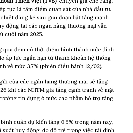
hoán Thiên Việt (TVS)
, chuyên gia cho rằng,
tiếp tục là tâm điểm quan sát của nhà đầu tư.
 nhiệt đáng kể sau giai đoạn bật tăng mạnh
huy động tại các ngân hàng thương mại vẫn
từ cuối năm 2025.
ng qua đêm có thời điểm hình thành mức đỉnh
o áp lực ngắn hạn từ thanh khoản hệ thống
nh về mức 3,7% (phiên điều hành 12/02).
 gửi của các ngân hàng thương mại sẽ tăng
26 khi các NHTM gia tăng cạnh tranh về mặt
trưởng tín dụng ở mức cao nhằm hỗ trợ tăng
y bình quân dự kiến tăng 0,5% trong năm nay,
i suất huy động, do độ trễ trong việc tái định