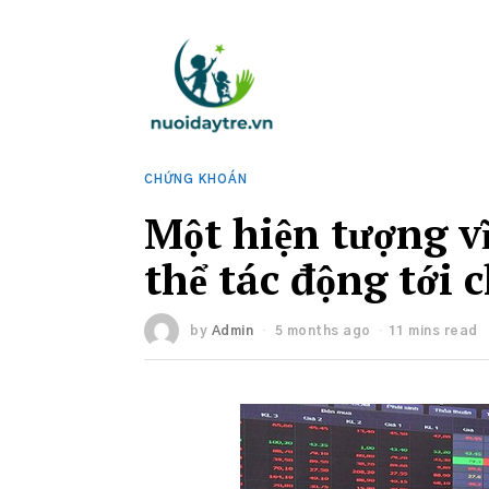
CHỨNG KHOÁN
Một hiện tượng v
thể tác động tới
by
Admin
5 months ago
11 mins read