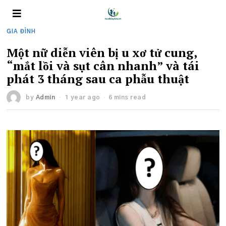
GIA ĐÌNH
Một nữ diễn viên bị u xơ tử cung,
“mắt lồi và sụt cân nhanh” và tái
phát 3 tháng sau ca phẫu thuật
by
Admin
1 year ago
6 mins read