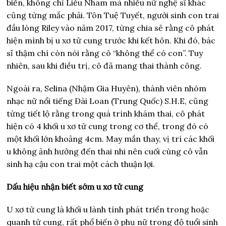
biến, không chỉ Liễu Nham mà nhiều nữ nghệ sĩ khác
cũng từng mắc phải. Tôn Tuệ Tuyết, người sinh con trai
đầu lòng Riley vào năm 2017, từng chia sẻ rằng cô phát
hiện mình bị u xơ tử cung trước khi kết hôn. Khi đó, bác
sĩ thậm chí còn nói rằng cô “không thể có con”. Tuy
nhiên, sau khi điều trị, cô đã mang thai thành công.
Ngoài ra, Selina (Nhậm Gia Huyên), thành viên nhóm
nhạc nữ nổi tiếng Đài Loan (Trung Quốc) S.H.E, cũng
từng tiết lộ rằng trong quá trình khám thai, cô phát
hiện có 4 khối u xơ tử cung trong cơ thể, trong đó có
một khối lớn khoảng 4cm. May mắn thay, vị trí các khối
u không ảnh hưởng đến thai nhi nên cuối cùng cô vẫn
sinh hạ cậu con trai một cách thuận lợi.
Dấu hiệu nhận biết sớm u xơ tử cung
U xơ tử cung là khối u lành tính phát triển trong hoặc
quanh tử cung, rất phổ biến ở phụ nữ trong độ tuổi sinh