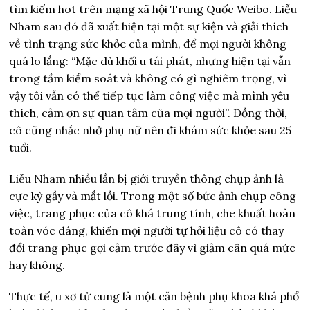
tìm kiếm hot trên mạng xã hội Trung Quốc Weibo. Liễu
Nham sau đó đã xuất hiện tại một sự kiện và giải thích
về tình trạng sức khỏe của mình, để mọi người không
quá lo lắng: “Mặc dù khối u tái phát, nhưng hiện tại vẫn
trong tầm kiểm soát và không có gì nghiêm trọng, vì
vậy tôi vẫn có thể tiếp tục làm công việc mà mình yêu
thích, cảm ơn sự quan tâm của mọi người”. Đồng thời,
cô cũng nhắc nhở phụ nữ nên đi khám sức khỏe sau 25
tuổi.
Liễu Nham nhiều lần bị giới truyền thông chụp ảnh là
cực kỳ gầy và mắt lồi. Trong một số bức ảnh chụp công
việc, trang phục của cô khá trung tính, che khuất hoàn
toàn vóc dáng, khiến mọi người tự hỏi liệu cô có thay
đổi trang phục gợi cảm trước đây vì giảm cân quá mức
hay không.
Thực tế, u xơ tử cung là một căn bệnh phụ khoa khá phổ