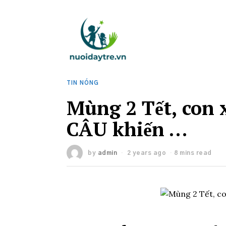
TIN NÓNG
Mùng 2 Tết, con x
CÂU khiến …
by
admin
2 years ago
8 mins read