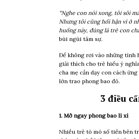
“Nghe con nói xong, tôi sôi má
Nhưng tôi cũng hối hận vì ở nh
huống này, đúng là trẻ con chẳng
bùi ngùi tâm sự.
Để không rơi vào những tình 
giải thích cho trẻ hiểu ý nghĩ
cha mẹ cần dạy con cách ứng x
lớn trao phong bao đỏ.
3 điều c
1. Mở ngay phong bao lì xì
Nhiều trẻ tò mò số tiền bên t