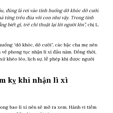
u, đúng là rơi vào tình huống dở khóc dở cười.
à từng trêu đùa với con như vậy. Trong tình
 biết gì, trẻ chỉ thuật lại lời người lớn”,
chị L.
huống “dở khóc, dở cười”, các bậc cha mẹ nên
a về phong tục nhận lì xì đầu năm. Đồng thời,
ử khéo léo, lịch sự, lễ phép khi được người
ấm kỵ khi nhận lì xì
rong bao lì xì nên sẽ mở ra xem. Hành vi tiềm