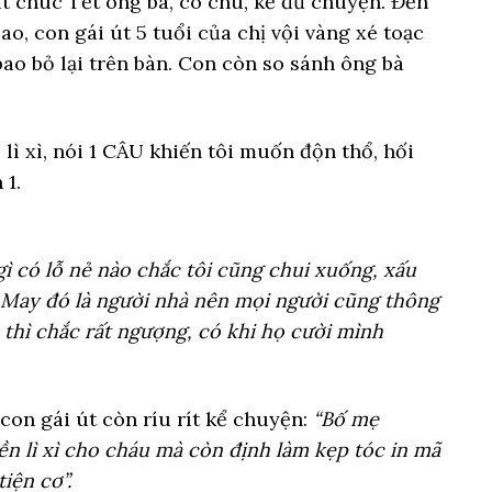
ít chúc Tết ông bà, cô chú, kể đủ chuyện. Đến
bao, con gái út 5 tuổi của chị vội vàng xé toạc
 bao bỏ lại trên bàn. Con còn so sánh ông bà
gì có lỗ nẻ nào chắc tôi cũng chui xuống, xấu
 May đó là người nhà nên mọi người cũng thông
 thì chắc rất ngượng, có khi họ cười mình
con gái út còn ríu rít kể chuyện:
“Bố mẹ
ền lì xì cho cháu mà còn định làm kẹp tóc in mã
iện cơ”.