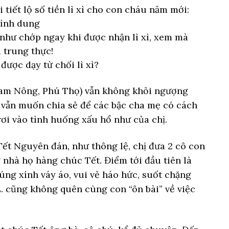
tiết lộ số tiền lì xì cho con cháu năm mới:
hình dung
như chớp ngay khi được nhận lì xì, xem mà
 trung thực!
được dạy từ chối lì xì?
(Tam Nông, Phú Thọ) vẫn không khỏi ngượng
ị vẫn muốn chia sẻ để các bậc cha mẹ có cách
rơi vào tình huống xấu hổ như của chị.
 Tết Nguyên đán, như thông lệ, chị đưa 2 cô con
g nhà họ hàng chúc Tết. Điểm tới đầu tiên là
úng xính váy áo, vui vẻ háo hức, suốt chặng
. cũng không quên cùng con “ôn bài” về việc