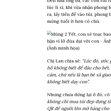
Đến nhà ông bà, các con ríu r
lúc lì xì, khi vừa nhận phong 
ra, lấy tiền để vào túi, phong
mừng tuổi ít hơn cô chú.
(Ảnh minh họa)
Chị Lan chia sẻ:
“Lúc đó, ước 
hổ không biết để đâu cho hết.
cảm, chứ nếu là bạn bè xã giao
không biết dạy con”.
Nhưng chưa dừng lại ở đó, cô 
không chỉ mua túi đẹp đựng ti
QR để người lớn mở hàng cho t