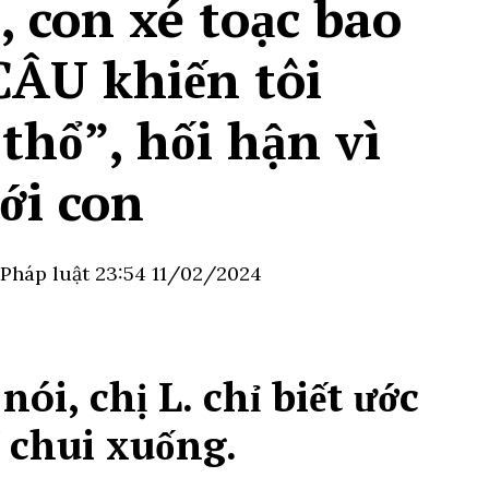
 con xé toạc bao
 CÂU khiến tôi
hổ”, hối hận vì
với con
 Pháp luật
23:54 11/02/2024
ói, chị L. chỉ biết ước
ể chui xuống.