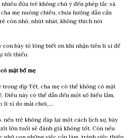
, nhiều đứa trẻ không chú ý đến phép tắc xã
ợc cha mẹ nuông chiều, chưa hướng dẫn cẩn
trẻ còn nhỏ, nhút nhát, không thích nói
con bày tỏ lòng biết ơn khi nhận tiền lì xì để
ự tối thiểu.
 có mặt bố mẹ
è trong dịp Tết, cha mẹ có thể không có mặt
rẻ. Điều này có thể dẫn đến một số hiểu lầm,
 lì xì do mải chơi,….
 nếu trẻ không đáp lại một cách lịch sự, bày
gười lớn tuổi sẽ đánh giá không tốt. Còn nếu
c nhở con những việc cần làm, tránh việc thiếu