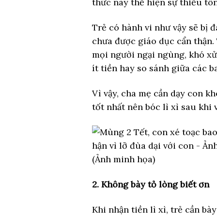
thức này thể hiện sự thiếu tôn
Trẻ có hành vi như vậy sẽ bị đ
chưa được giáo dục cẩn thận.
mọi người ngại ngùng, khó xử
ít tiền hay so sánh giữa các bao
Vì vậy, cha mẹ cần dạy con k
tốt nhất nên bóc lì xì sau khi 
(Ảnh minh họa)
2. Không bày tỏ lòng biết ơn
Khi nhận tiền lì xì, trẻ cần bà