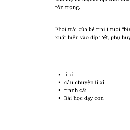
tôn trọng.
Phổi trái của bé trai 1 tuổi “
xuất hiện vào dịp Tết, phụ hu
lì xì
câu chuyện lì xì
tranh cãi
Bài học dạy con