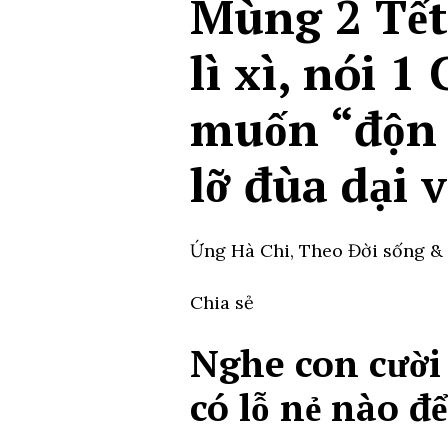
Mùng 2 Tết,
lì xì, nói 1
muốn “độn t
lỡ đùa dại 
Ứng Hà Chi,
Theo Đời sống &
Chia sẻ
Nghe con cười n
có lỗ nẻ nào đ