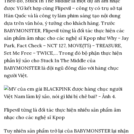
Theo đó, Stuck In The Middle là một dự án âm nhạc
được YG kết hợp cùng Flipevil – công ty có trụ sở tại
Hàn Quốc và là công ty làm phim sáng tạo nội dung
dựa trên văn hóa, ý tưởng cho khách hàng. Trước
BABYMONSTER, Flipevil từng là đối tác thực hiện các
sản phẩm âm nhạc cho các nghệ sĩ Kpop như Why – Jay
Park, Fact Check – NCT 127, MOVE(T5) – TREASURE,
Set Me Free – TWICE,… Trong đó bộ phận thực hiện
phần kỹ xảo cho Stuck In The Middle của
BABYMONSTER là đội ngũ đông đảo với hàng chục
người Việt.
Flipevil từng là đối tác thực hiện nhiều sản phẩm âm
nhạc cho các nghệ sĩ Kpop
Tuy nhiên sản phẩm trở lại của BABYMONSTER lại nhận