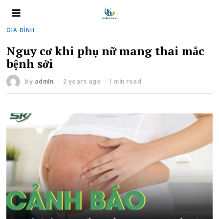
GIA ĐÌNH
Nguy cơ khi phụ nữ mang thai mắc
bệnh sởi
by
admin
2 years ago
1 min read