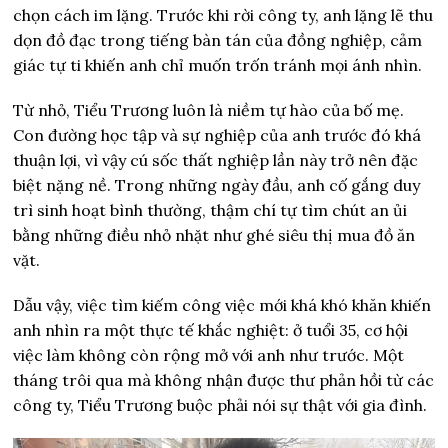
chọn cách im lặng. Trước khi rời công ty, anh lặng lẽ thu
dọn đồ đạc trong tiếng bàn tán của đồng nghiệp, cảm
giác tự ti khiến anh chỉ muốn trốn tránh mọi ánh nhìn.
Từ nhỏ, Tiểu Trương luôn là niềm tự hào của bố mẹ.
Con đường học tập và sự nghiệp của anh trước đó khá
thuận lợi, vì vậy cú sốc thất nghiệp lần này trở nên đặc
biệt nặng nề. Trong những ngày đầu, anh cố gắng duy
trì sinh hoạt bình thường, thậm chí tự tìm chút an ủi
bằng những điều nhỏ nhặt như ghé siêu thị mua đồ ăn
vặt.
Dẫu vậy, việc tìm kiếm công việc mới khá khó khăn khiến
anh nhìn ra một thực tế khắc nghiệt: ở tuổi 35, cơ hội
việc làm không còn rộng mở với anh như trước. Một
tháng trôi qua mà không nhận được thư phản hồi từ các
công ty, Tiểu Trương buộc phải nói sự thật với gia đình.