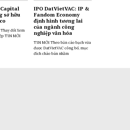
Capital
IPO DatVietVAC: IP &
g sở hữu
Fandom Economy
tco
định hình tương lai
của ngành công
i Thay đổi Xem
nghiệp văn hóa
iệp TIN MỚI
TIN MỚI Theo bản cáo bạch vừa
được DatVietVAC công bố, mục
đích chào bán nhằm