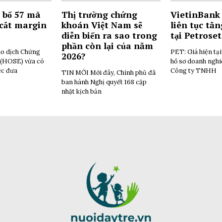
 bố 57 mã
Thị trường chứng
VietinBank 
 cắt margin
khoán Việt Nam sẽ
liên tục tăn
diễn biến ra sao trong
tại Petrose
phần còn lại của năm
o dịch Chứng
PET: Giá hiện tạ
2026?
(HOSE) vừa có
hồ sơ doanh ngh
ệc đưa
Công ty TNHH
TIN MỚI Mới đây, Chính phủ đã
ban hành Nghị quyết 168 cập
nhật kịch bản