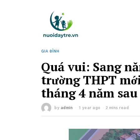
GIA ĐÌNH
Quá vui: Sang nă
trường THPT mới,
tháng 4 năm sau 
by
admin
1 year ago
2 mins read