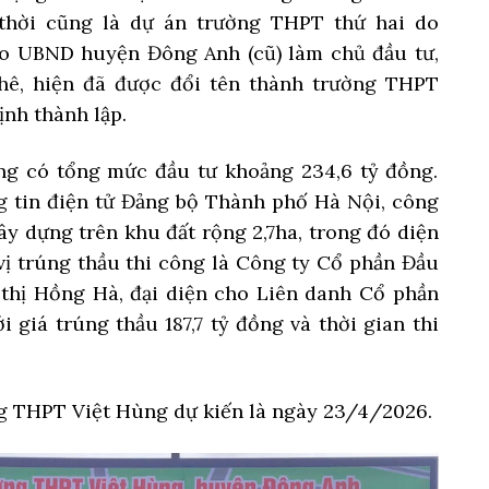
thời cũng là dự án trường THPT thứ hai do
 UBND huyện Đông Anh (cũ) làm chủ đầu tư,
ê, hiện đã được đổi tên thành trường THPT
nh thành lập.
g có tổng mức đầu tư khoảng 234,6 tỷ đồng.
g tin điện tử Đảng bộ Thành phố Hà Nội, công
y dựng trên khu đất rộng 2,7ha, trong đó diện
 vị trúng thầu thi công là Công ty Cổ phần Đầu
 thị Hồng Hà, đại diện cho Liên danh Cổ phần
 giá trúng thầu 187,7 tỷ đồng và thời gian thi
g THPT Việt Hùng dự kiến là ngày 23/4/2026.