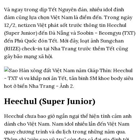
Và ngay trong dịp Tết Nguyên đán, nhiều idol đình
đám cũng lựa chọn Việt Nam là điểm đến. Trong ngày
12/2, netizen Việt phát sốt trước thông tin Heechul
(Super Junior) đến Đà Nẵng và Soobin – Beomgyu (TXT)
đến Phú Quốc đón Tết. Mới đây, loạt ảnh Sungchan
(RIIZE) check-in tại Nha Trang trước thềm Tết cũng
gây bão mạng xã hội.
Heechul (Super Junior)
Heechul chưa bao giờ ngần ngại thể hiện tình cảm anh
dành cho Việt Nam. Nam idol nhiều lần đến Việt Nam
quay chương trình và du lịch trong những năm qua.
Thậm chí “siêu sao vũ trụ” còn đưa cả đại gia đình tới