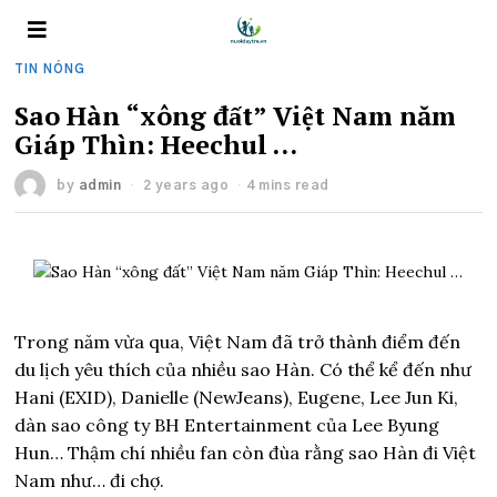
TIN NÓNG
Sao Hàn “xông đất” Việt Nam năm
Giáp Thìn: Heechul …
by
admin
2 years ago
4 mins read
Trong năm vừa qua, Việt Nam đã trở thành điểm đến
du lịch yêu thích của nhiều sao Hàn. Có thể kể đến như
Hani (EXID), Danielle (NewJeans), Eugene, Lee Jun Ki,
dàn sao công ty BH Entertainment của Lee Byung
Hun… Thậm chí nhiều fan còn đùa rằng sao Hàn đi Việt
Nam như… đi chợ.