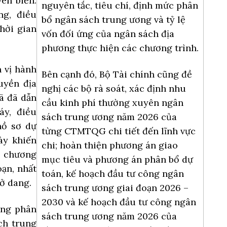
ven biển.
nguyên tắc, tiêu chí, định mức phân
g, điều
bổ ngân sách trung ương và tỷ lệ
thời gian
vốn đối ứng của ngân sách địa
phương thực hiện các chương trình.
n vị hành
Bên cạnh đó, Bộ Tài chính cũng đề
uyền địa
nghị các bộ rà soát, xác định nhu
ã đã dẫn
cầu kinh phí thường xuyên ngân
áy, điều
sách trung ương năm 2026 của
hồ sơ dự
từng CTMTQG chi tiết đến lĩnh vực
ày khiến
chi; hoàn thiện phương án giao
 chương
mục tiêu và phương án phân bổ dự
oạn, nhất
toán, kế hoạch đầu tư công ngân
dở dang.
sách trung ương giai đoạn 2026 –
2030 và kế hoạch đầu tư công ngân
ạng phân
sách trung ương năm 2026 của
ch trung