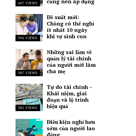
cũng nên áp dụng
407 VIEWS
Đề xuất mới:
Chồng có thể nghỉ
ít nhất 10 ngày
khi vợ sinh con
396 VIEWS
Những sai lầm về
quản lý tài chính
của người mới làm
cha mẹ
387 VIEWS
Tự do tài chính –
Khái niệm, giai
đoạn và lộ trình
hiệu quả
381 VIEWS
Điều kiện nghỉ hưu
sớm của người lao
động