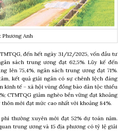
a: Phương Anh
 CTMTQG, đến hết ngày 31/12/2025, vốn đầu tư
ngân sách trung ương đạt 62,5%. Lũy kế đến
âng lên 75,4%, ngân sách trung ương đạt 71%.
tâm, kết quả giải ngân có sự chênh lệch đáng
n kinh tế – xã hội vùng đồng bào dân tộc thiểu
65%; CTMTQG giảm nghèo bền vững đạt khoảng
hôn mới đạt mức cao nhất với khoảng 84%.
h phí thường xuyên mới đạt 52% dự toán năm.
quan trung ương và 15 địa phương có tỷ lệ giải