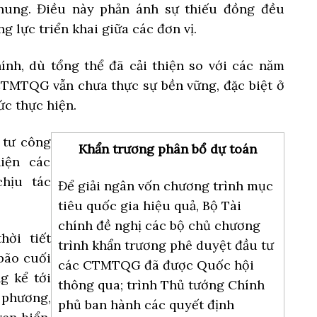
hung. Điều này phản ánh sự thiếu đồng đều
g lực triển khai giữa các đơn vị.
ính, dù tổng thể đã cải thiện so với các năm
 CTMTQG vẫn chưa thực sự bền vững, đặc biệt ở
ức thực hiện.
 tư công
Khẩn trương phân bổ dự toán
iện các
hịu tác
Để giải ngân vốn chương trình mục
tiêu quốc gia hiệu quả, Bộ Tài
chính đề nghị các bộ chủ chương
hời tiết
trình khẩn trương phê duyệt đầu tư
 bão cuối
các CTMTQG đã được Quốc hội
g kể tới
thông qua; trình Thủ tướng Chính
 phương,
phủ ban hành các quyết định