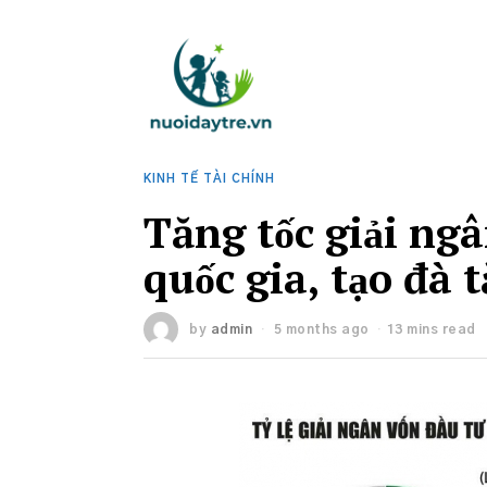
KINH TẾ TÀI CHÍNH
Tăng tốc giải ng
quốc gia, tạo đà 
by
admin
5 months ago
13 mins read