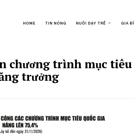
HOME
TIN NÓNG
NUÔI DẠY TRẺ
GIA Đ
ân chương trình mục tiêu
tăng trưởng