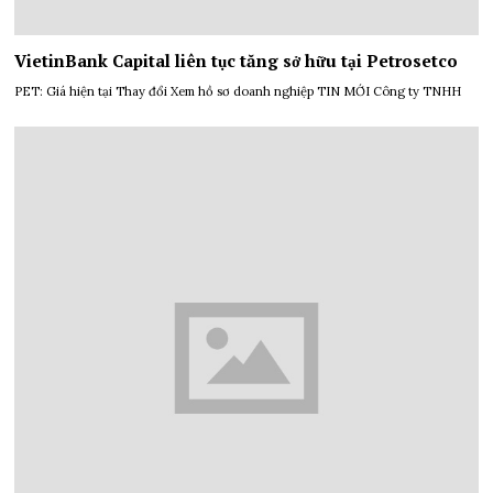
VietinBank Capital liên tục tăng sở hữu tại Petrosetco
PET: Giá hiện tại Thay đổi Xem hồ sơ doanh nghiệp TIN MỚI Công ty TNHH