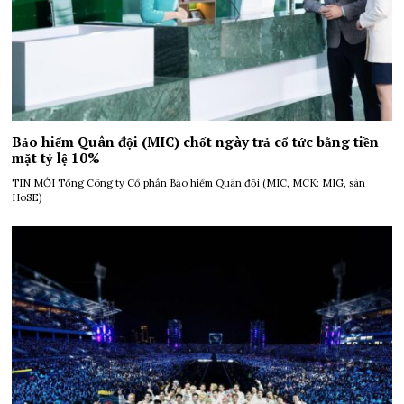
Bảo hiểm Quân đội (MIC) chốt ngày trả cổ tức bằng tiền
mặt tỷ lệ 10%
TIN MỚI Tổng Công ty Cổ phần Bảo hiểm Quân đội (MIC, MCK: MIG, sàn
HoSE)