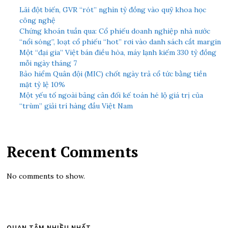
Lãi đột biến, GVR “rót” nghìn tỷ đồng vào quỹ khoa học
công nghệ
Chứng khoán tuần qua: Cổ phiếu doanh nghiệp nhà nước
“nổi sóng”, loạt cổ phiếu “hot” rơi vào danh sách cắt margin
Một “đại gia” Việt bán điều hòa, máy lạnh kiếm 330 tỷ đồng
mỗi ngày tháng 7
Bảo hiểm Quân đội (MIC) chốt ngày trả cổ tức bằng tiền
mặt tỷ lệ 10%
Một yếu tố ngoài bảng cân đối kế toán hé lộ giá trị của
“trùm” giải trí hàng đầu Việt Nam
Recent Comments
No comments to show.
QUAN TÂM NHIỀU NHẤT