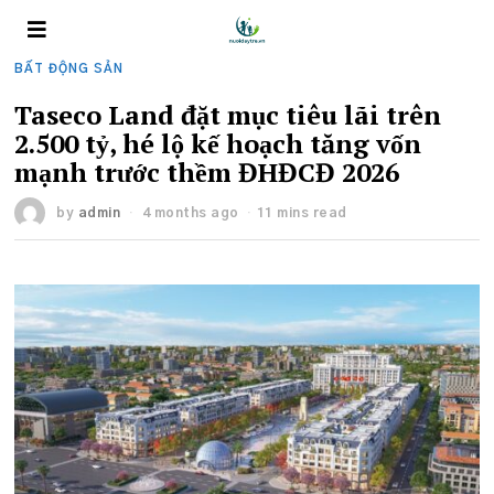
BẤT ĐỘNG SẢN
Taseco Land đặt mục tiêu lãi trên
2.500 tỷ, hé lộ kế hoạch tăng vốn
mạnh trước thềm ĐHĐCĐ 2026
by
admin
4 months ago
11 mins read