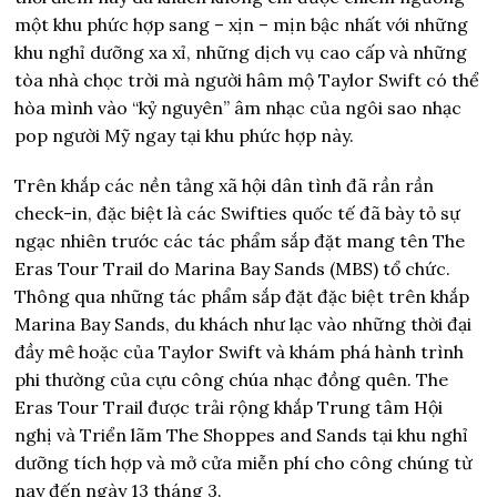
một khu phức hợp sang – xịn – mịn bậc nhất với những
khu nghỉ dưỡng xa xỉ, những dịch vụ cao cấp và những
tòa nhà chọc trời mà người hâm mộ Taylor Swift có thể
hòa mình vào “kỷ nguyên” âm nhạc của ngôi sao nhạc
pop người Mỹ ngay tại khu phức hợp này.
Trên khắp các nền tảng xã hội dân tình đã rần rần
check-in, đặc biệt là các Swifties quốc tế đã bày tỏ sự
ngạc nhiên trước các tác phẩm sắp đặt mang tên The
Eras Tour Trail do Marina Bay Sands (MBS) tổ chức.
Thông qua những tác phẩm sắp đặt đặc biệt trên khắp
Marina Bay Sands, du khách như lạc vào những thời đại
đầy mê hoặc của Taylor Swift và khám phá hành trình
phi thường của cựu công chúa nhạc đồng quên. The
Eras Tour Trail được trải rộng khắp Trung tâm Hội
nghị và Triển lãm The Shoppes and Sands tại khu nghỉ
dưỡng tích hợp và mở cửa miễn phí cho công chúng từ
nay đến ngày 13 tháng 3.