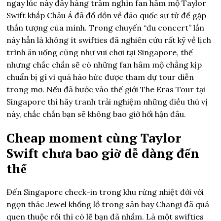
ngay lúc này đây hàng trăm nghìn fan hâm mộ Taylor
Swift khắp Châu Á đã đổ dồn về đảo quốc sư tử để gặp
thần tượng của mình. Trong chuyến “đu concert” lần
này hẳn là không ít swifties đã nghiên cứu rất kỹ về lịch
trình ăn uống cũng như vui chơi tại Singapore, thế
nhưng chắc chắn sẽ có những fan hâm mộ chẳng kịp
chuẩn bị gì vì quá háo hức được tham dự tour diễn
trong mơ. Nếu đã bước vào thế giới The Eras Tour tại
Singapore thì hãy tranh trải nghiệm những điều thú vị
này, chắc chắn bạn sẽ không bao giờ hối hận đâu.
Cheap moment cùng Taylor
Swift chưa bao giờ dễ dàng đến
thế
Đến Singapore check-in trong khu rừng nhiệt đới với
ngọn thác Jewel khổng lồ trong sân bay Changi đã quá
quen thuộc rồi thì có lẽ bạn đã nhầm. Là một swifties