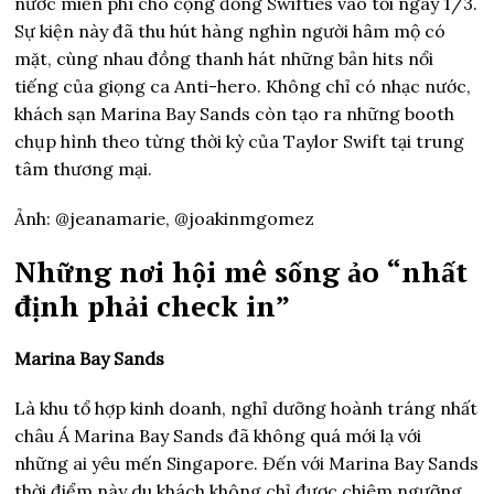
nước miễn phí cho cộng đồng Swifties vào tối ngày 1/3.
Sự kiện này đã thu hút hàng nghìn người hâm mộ có
mặt, cùng nhau đồng thanh hát những bản hits nổi
tiếng của giọng ca Anti-hero. Không chỉ có nhạc nước,
khách sạn Marina Bay Sands còn tạo ra những booth
chụp hình theo từng thời kỳ của Taylor Swift tại trung
tâm thương mại.
Ảnh: @jeanamarie, @joakinmgomez
Những nơi hội mê sống ảo “nhất
định phải check in”
Marina Bay Sands
Là khu tổ hợp kinh doanh, nghỉ dưỡng hoành tráng nhất
châu Á Marina Bay Sands đã không quá mới lạ với
những ai yêu mến Singapore. Đến với Marina Bay Sands
thời điểm này du khách không chỉ được chiêm ngưỡng