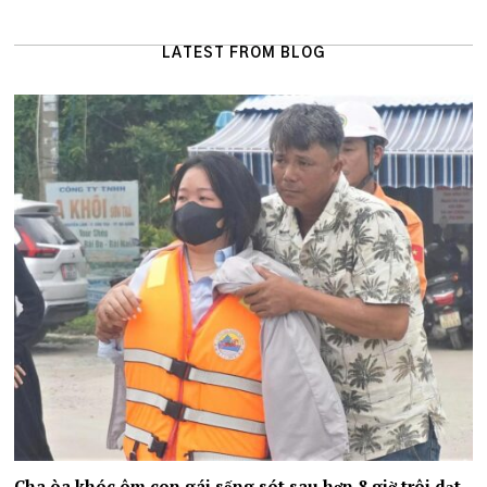
LATEST FROM BLOG
Cha òa khóc ôm con gái sống sót sau hơn 8 giờ trôi dạt