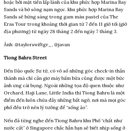
hoặc bởi mặt tiền lấp lánh của khu phức hợp Marina Bay
Sands và bờ sông nạm ngọc. khu phức hợp Marina Bay
Sands sẽ bừng sáng trong gam màu pastel của The
Eras Tour trong khoảng thời gian từ 7 đến 11 giờ tối (giờ
địa phương) từ ngày 28 tháng 2 đến ngày 7 tháng 3.
Ảnh: @taylorswiftgr_, @javan
Tiong Bahru Street
Đến Đảo quốc Sư tử, có vô số những góc check-in thần
thánh mà chỉ cần giơ máy bấm bừa cũng được một bức
ảnh ưng cái bụng. Ngoài những tọa độ quen thuộc như
Orchard, Haji Lane, Little India thì Tiong Bahru là một
điểm đến luôn chứa đầy những bất ngờ, nơi mà mọi góc
phố đều trở nên lý tưởng để “sống ảo”.
Nếu đã từng nghe đến Tiong Bahru khu Phố “chất như
nước cất” ở Singapore chắc hẳn bạn sẽ biết nhịp sống ở