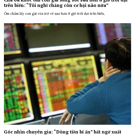
trên biển: “Tôi nghĩ chẳng còn cơ hội nào nữa”
Ôm chầm lấy con gái vừa trở về sau hơn 8 giờ trôi dạt trên biển,
Góc nhìn chuyên gia: “Dòng tiền bí ẩn” bất ngờ xuất