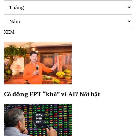
XEM
Cổ đông FPT “khổ” vì AI?
Nổi bật