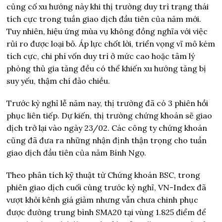
củng cố xu hướng này khi thị trường duy trì trạng thái
tích cực trong tuần giao dịch đầu tiên của năm mới.
Tuy nhiên, hiệu ứng mùa vụ không đồng nghĩa với việc
rủi ro được loại bỏ. Áp lực chốt lời, triển vọng vĩ mô kém
tích cực, chi phí vốn duy trì ở mức cao hoặc tâm lý
phòng thủ gia tăng đều có thể khiến xu hướng tăng bị
suy yếu, thậm chí đảo chiều.
Trước kỳ nghỉ lễ năm nay, thị trường đã có 3 phiên hồi
phục liên tiếp. Dự kiến, thị trường chứng khoán sẽ giao
dịch trở lại vào ngày 23/02. Các công ty chứng khoán
cũng đã đưa ra những nhận định thận trọng cho tuần
giao dịch đầu tiên của năm Bính Ngọ.
Theo phân tích kỹ thuật từ Chứng khoán BSC, trong
phiên giao dịch cuối cùng trước kỳ nghỉ, VN-Index đã
vượt khỏi kênh giá giảm nhưng vẫn chưa chinh phục
được đường trung bình SMA20 tại vùng 1.825 điểm để