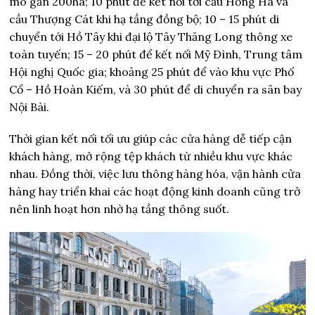
mô gần 200ha; 10 phút để kết nối tới cầu Hồng Hà và
cầu Thượng Cát khi hạ tầng đồng bộ; 10 – 15 phút di
chuyển tới Hồ Tây khi đại lộ Tây Thăng Long thông xe
toàn tuyến; 15 – 20 phút để kết nối Mỹ Đình, Trung tâm
Hội nghị Quốc gia; khoảng 25 phút để vào khu vực Phố
Cổ – Hồ Hoàn Kiếm, và 30 phút để di chuyển ra sân bay
Nội Bài.
Thời gian kết nối tối ưu giúp các cửa hàng dễ tiếp cận
khách hàng, mở rộng tệp khách từ nhiều khu vực khác
nhau. Đồng thời, việc lưu thông hàng hóa, vận hành cửa
hàng hay triển khai các hoạt động kinh doanh cũng trở
nên linh hoạt hơn nhờ hạ tầng thông suốt.