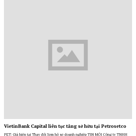
VietinBank Capital liên tục tăng sở hữu tại Petrosetco
PET: Giá hiện tại Thay đổi Xem hồ sơ doanh nghiệp TIN MỚI Công ty TNHH