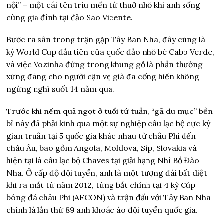
nội” – một cái tên trìu mến từ thuở nhỏ khi anh sống
cùng gia đình tại đảo Sao Vicente.
Bước ra sân trong trận gặp Tây Ban Nha, đây cũng là
kỳ World Cup đầu tiên của quốc đảo nhỏ bé Cabo Verde,
và việc Vozinha đứng trong khung gỗ là phần thưởng
xứng đáng cho người cận vệ già đã cống hiến không
ngừng nghỉ suốt 14 năm qua.
Trước khi nếm quả ngọt ở tuổi tứ tuần, “gã du mục” bền
bỉ này đã phải kinh qua một sự nghiệp câu lạc bộ cực kỳ
gian truân tại 5 quốc gia khác nhau từ châu Phi đến
châu Âu, bao gồm Angola, Moldova, Síp, Slovakia và
hiện tại là câu lạc bộ Chaves tại giải hạng Nhì Bồ Đào
Nha. Ở cấp độ đội tuyển, anh là một tượng đài bất diệt
khi ra mắt từ năm 2012, từng bắt chính tại 4 kỳ Cúp
bóng đá châu Phi (AFCON) và trận đấu với Tây Ban Nha
chính là lần thứ 89 anh khoác áo đội tuyển quốc gia.