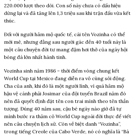
220.000 lượt theo dõi. Con số này chưa có dấu hiệu
dừng lại và đã tăng lên 1,3 triệu sau khi trận đấu vừa kết
thúc.
Đối với người hâm mộ quốc tế, cái tên Vozinha có thể
mới mẻ, nhưng đằng sau người gác đền 40 tuổi này là
một câu chuyện đời tư mang đậm hơi thở của ngày hội
bóng đá lớn nhất hành tinh.
Vozinha sinh năm 1986 – thời điểm vòng chung kết
World Cup tại Mexico đang diễn ra vô cùng sôi động.
Cha của anh, khi đó là một người lính, vì quá hâm mộ
hậu vệ cánh phải Josimar của đội tuyển Brazil năm đó
nên đã quyết định đặt tên con trai mình theo tên thần
tượng. Đúng 40 năm sau, cậu bé ngày nào giờ đã tự
mình bước ra thảm cỏ World Cup ngoài đời thực để viết
nên câu chuyện lịch sử. Còn về biệt danh “Vozinha”,
trong tiếng Creole của Cabo Verde, nó có nghĩa là “Bà