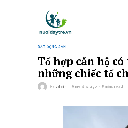
BẤT ĐỘNG SẢN
Tổ hợp căn hộ có 
những chiếc tổ c
by
admin
5 months ago
6 mins read