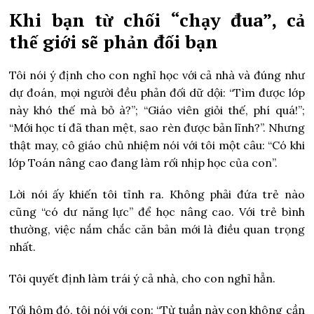
Khi bạn từ chối “chạy đua”, cả
thế giới sẽ phản đối bạn
Tôi nói ý định cho con nghỉ học với cả nhà và đúng như
dự đoán, mọi người đều phản đối dữ dội: “Tìm được lớp
này khó thế mà bỏ à?”; “Giáo viên giỏi thế, phí quá!”;
“Mới học tí đã than mệt, sao rèn được bản lĩnh?”. Nhưng
thật may, cô giáo chủ nhiệm nói với tôi một câu: “Có khi
lớp Toán nâng cao đang làm rối nhịp học của con”.
Lời nói ấy khiến tôi tỉnh ra. Không phải đứa trẻ nào
cũng “có dư năng lực” để học nâng cao. Với trẻ bình
thường, việc nắm chắc căn bản mới là điều quan trọng
nhất.
Tôi quyết định làm trái ý cả nhà, cho con nghỉ hẳn.
Tối hôm đó, tôi nói với con: “Từ tuần này con không cần