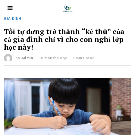
GIA ĐÌNH
Tôi tự dưng trở thành “kẻ thù” của
cả gia đình chỉ vì cho con nghỉ lớp
học này!
by
Admin
10 months ago
8 mins read