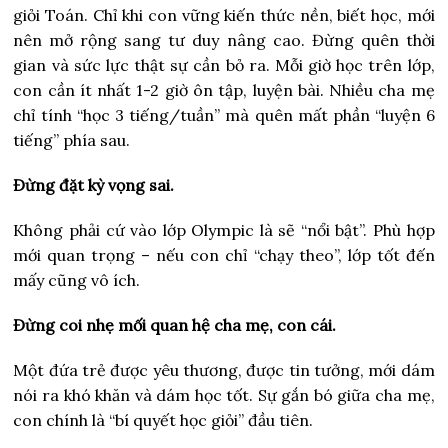
giỏi Toán. Chỉ khi con vững kiến thức nền, biết học, mới
nên mở rộng sang tư duy nâng cao. Đừng quên thời
gian và sức lực thật sự cần bỏ ra. Mỗi giờ học trên lớp,
con cần ít nhất 1-2 giờ ôn tập, luyện bài. Nhiều cha mẹ
chỉ tính “học 3 tiếng/tuần” mà quên mất phần “luyện 6
tiếng” phía sau.
Đừng đặt kỳ vọng sai.
Không phải cứ vào lớp Olympic là sẽ “nổi bật”. Phù hợp
mới quan trọng – nếu con chỉ “chạy theo”, lớp tốt đến
mấy cũng vô ích.
Đừng coi nhẹ mối quan hệ cha mẹ, con cái.
Một đứa trẻ được yêu thương, được tin tưởng, mới dám
nói ra khó khăn và dám học tốt. Sự gắn bó giữa cha mẹ,
con chính là “bí quyết học giỏi” đầu tiên.