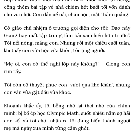
cộng thêm bài tập về nhà chiếm hết buổi tối vốn dành
cho vui chơi. Con dần uể oải, chán học, mắt thâm quầng.
Cô giáo chủ nhiệm ở trường gọi điện cho tôi: “Dạo này
Giang hay mất tập trung, làm bài sai nhiều hơn trước”.
Tôi nổi nóng, mắng con. Nhưng rồi một chiều cuối tuần,
khi thấy con vừa học vừa khóc, tôi lặng người.
“Mẹ ơi, con có thể nghỉ lớp này không?” – Giọng con
run rẩy.
Tôi còn cố thuyết phục con “vượt qua khó khăn”, nhưng
con vẫn vừa gật đầu vừa khóc.
Khoảnh khắc ấy, tôi bỗng nhớ lại thời nhỏ của chính
mình: bị bố ép học Olympic Math, suốt nhiều năm sợ hãi
con số. Và tôi chợt nhận ra tôi đang biến thành người
mẹ mà ngày xưa mình từng căm ghét.