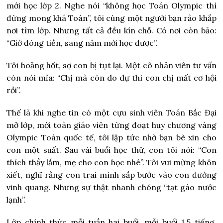
mới học lớp 2. Nghe nói “không học Toán Olympic thì
đừng mong khá Toán”, tôi cùng một người bạn rảo khắp
nơi tìm lớp. Nhưng tất cả đều kín chỗ. Có nơi còn bảo:
“Giờ đóng tiền, sang năm mới học được”.
Tôi hoảng hốt, sợ con bị tụt lại. Một cô nhân viên tư vấn
còn nói mỉa: “Chị mà còn do dự thì con chị mất cơ hội
rồi”.
Thế là khi nghe tin có một cựu sinh viên Toán Bắc Đại
mở lớp, mời toàn giáo viên từng đoạt huy chương vàng
Olympic Toán quốc tế, tôi lập tức nhờ bạn bè xin cho
con một suất. Sau vài buổi học thử, con tôi nói: “Con
thích thầy lắm, mẹ cho con học nhé”. Tôi vui mừng khôn
xiết, nghĩ rằng con trai mình sắp bước vào con đường
vinh quang. Nhưng sự thật nhanh chóng “tạt gáo nước
lạnh”.
Lớp chính thức mỗi tuần hai buổi, mỗi buổi 1,5 tiếng,