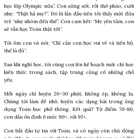
học lớp Olympic nữa”. Con sửng sốt, rồi thở phào, cười
nhẹ: “Thật hả mẹ?”. Đó là lần đầu tiên tôi thấy một đứa
trẻ “nhẹ nhõm đến thế”. Con cam kết: “Mẹ yên tâm, con
sẽ vẫn học Toán thật tốt”.
Tôi ôm con và nói: “Chỉ cần con học vui vẻ và tiến bộ,
thế là đủ”.
Sau khi nghỉ học, tôi cùng con lên kế hoạch mới: chỉ học
kiến thức trong sách, tập trung củng cố những chỗ
yếu.
Mỗi ngày chỉ luyện 20–30 phút, không ép, không la.
Chúng tôi làm đề nhỏ, luyện các dạng bài trong ứng
dụng Toán học phổ thông. Kết quả? Từ điểm 70-80,
con dần ổn định ở mức 90+, rồi 95+.
Con bắt đầu tự tin với Toán, và có ngày còn chủ động