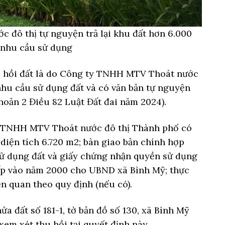
đô thị tự nguyện trả lại khu đất hơn 6.000
 nhu cầu sử dụng
 hồi đất là do Công ty TNHH MTV Thoát nước
hu cầu sử dụng đất và có văn bản tự nguyện
 khoản 2 Điều 82 Luật Đất đai năm 2024).
y TNHH MTV Thoát nước đô thị Thành phố có
diện tích 6.720 m2; bàn giao bản chính hợp
 dụng đất và giấy chứng nhận quyền sử dụng
p vào năm 2000 cho UBND xã Bình Mỹ; thực
ên quan theo quy định (nếu có).
a đất số 181-1, tờ bản đồ số 130, xã Bình Mỹ
em xét thu hồi tại quyết định này.