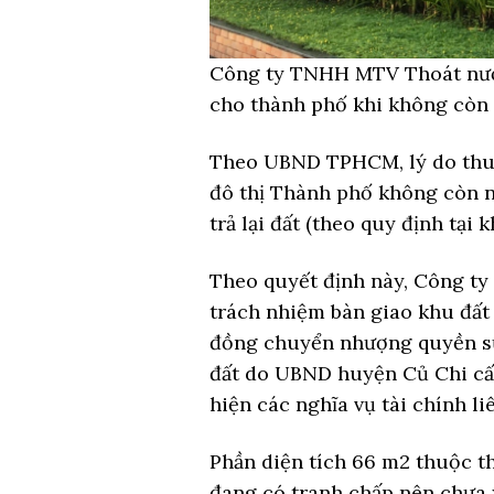
Công ty TNHH MTV Thoát nước 
cho thành phố khi không còn
Theo UBND TPHCM, lý do thu
đô thị Thành phố không còn n
trả lại đất (theo quy định tại
Theo quyết định này, Công t
trách nhiệm bàn giao khu đất 
đồng chuyển nhượng quyền sử
đất do UBND huyện Củ Chi cấ
hiện các nghĩa vụ tài chính li
Phần diện tích 66 m2 thuộc thử
đang có tranh chấp nên chưa x