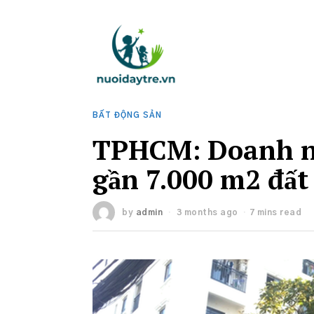
BẤT ĐỘNG SẢN
TPHCM: Doanh ng
gần 7.000 m2 đất
by
admin
3 months ago
7 mins read