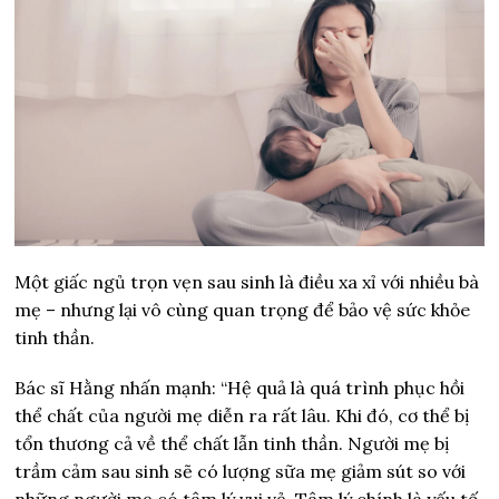
Một giấc ngủ trọn vẹn sau sinh là điều xa xỉ với nhiều bà
mẹ – nhưng lại vô cùng quan trọng để bảo vệ sức khỏe
tinh thần.
Bác sĩ Hằng nhấn mạnh: “Hệ quả là quá trình phục hồi
thể chất của người mẹ diễn ra rất lâu. Khi đó, cơ thể bị
tổn thương cả về thể chất lẫn tinh thần. Người mẹ bị
trầm cảm sau sinh sẽ có lượng sữa mẹ giảm sút so với
những người mẹ có tâm lý vui vẻ. Tâm lý chính là yếu tố