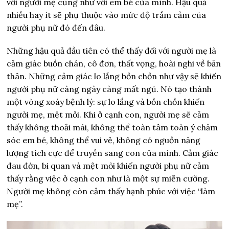
với người mẹ cũng như với em bé của mình. Hậu quả
nhiều hay ít sẽ phụ thuộc vào mức độ trầm cảm của
người phụ nữ đó đến đâu.
Những hậu quả đầu tiên có thể thấy đối với người mẹ là
cảm giác buồn chán, cô đơn, thất vọng, hoài nghi về bản
thân. Những cảm giác lo lắng bồn chồn như vậy sẽ khiến
người phụ nữ càng ngày càng mất ngủ. Nó tạo thành
một vòng xoáy bệnh lý: sự lo lắng và bồn chồn khiến
người mẹ, mệt mỏi. Khi ở cạnh con, người mẹ sẽ cảm
thấy không thoải mái, không thể toàn tâm toàn ý chăm
sóc em bé, không thể vui vẻ, không có nguồn năng
lượng tích cực để truyền sang con của mình. Cảm giác
đau đớn, bi quan và mệt mỏi khiến người phụ nữ cảm
thấy rằng việc ở cạnh con như là một sự miễn cưỡng.
Người mẹ không còn cảm thấy hạnh phúc với việc “làm
mẹ”.