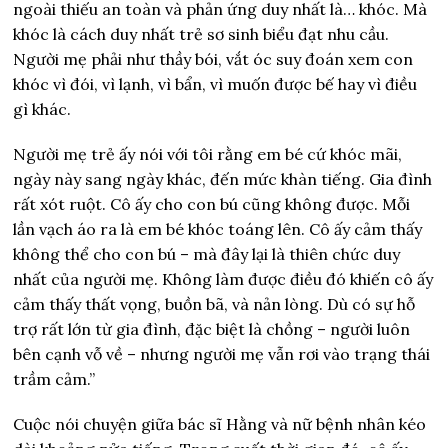
ngoài thiếu an toàn và phản ứng duy nhất là… khóc. Mà
khóc là cách duy nhất trẻ sơ sinh biểu đạt nhu cầu.
Người mẹ phải như thầy bói, vắt óc suy đoán xem con
khóc vì đói, vì lạnh, vì bẩn, vì muốn được bế hay vì điều
gì khác.
Người mẹ trẻ ấy nói với tôi rằng em bé cứ khóc mãi,
ngày này sang ngày khác, đến mức khàn tiếng. Gia đình
rất xót ruột. Cô ấy cho con bú cũng không được. Mỗi
lần vạch áo ra là em bé khóc toáng lên. Cô ấy cảm thấy
không thể cho con bú – mà đây lại là thiên chức duy
nhất của người mẹ. Không làm được điều đó khiến cô ấy
cảm thấy thất vọng, buồn bã, và nản lòng. Dù có sự hỗ
trợ rất lớn từ gia đình, đặc biệt là chồng – người luôn
bên cạnh vỗ về – nhưng người mẹ vẫn rơi vào trạng thái
trầm cảm.”
Cuộc nói chuyện giữa bác sĩ Hằng và nữ bệnh nhân kéo