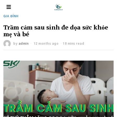
GIA ĐÌNH
Trầm cảm sau sinh đe dọa sức khỏe
mẹ và bé
by
admin
12 months ago
18 mins read