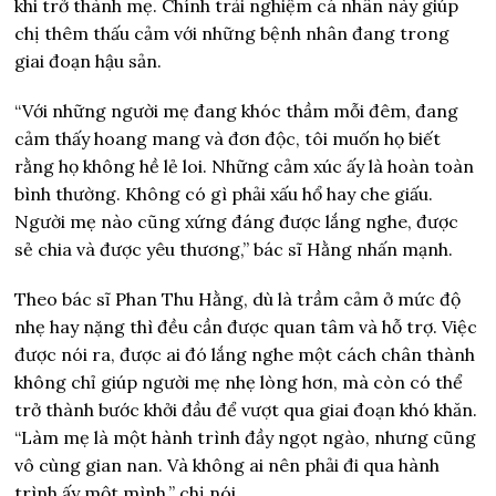
khi trở thành mẹ. Chính trải nghiệm cá nhân này giúp
chị thêm thấu cảm với những bệnh nhân đang trong
giai đoạn hậu sản.
“Với những người mẹ đang khóc thầm mỗi đêm, đang
cảm thấy hoang mang và đơn độc, tôi muốn họ biết
rằng họ không hề lẻ loi. Những cảm xúc ấy là hoàn toàn
bình thường. Không có gì phải xấu hổ hay che giấu.
Người mẹ nào cũng xứng đáng được lắng nghe, được
sẻ chia và được yêu thương,” bác sĩ Hằng nhấn mạnh.
Theo bác sĩ Phan Thu Hằng, dù là trầm cảm ở mức độ
nhẹ hay nặng thì đều cần được quan tâm và hỗ trợ. Việc
được nói ra, được ai đó lắng nghe một cách chân thành
không chỉ giúp người mẹ nhẹ lòng hơn, mà còn có thể
trở thành bước khởi đầu để vượt qua giai đoạn khó khăn.
“Làm mẹ là một hành trình đầy ngọt ngào, nhưng cũng
vô cùng gian nan. Và không ai nên phải đi qua hành
trình ấy một mình,” chị nói.