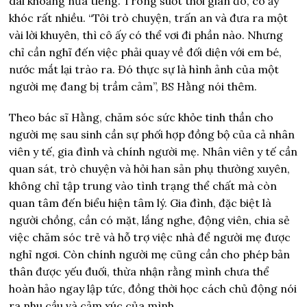
dài khoảng nửa tiếng. Trong suốt thời gian đó, cô ấy
khóc rất nhiều. “Tôi trò chuyện, trấn an và đưa ra một
vài lời khuyên, thì cô ấy có thể vơi đi phần nào. Nhưng
chỉ cần nghĩ đến việc phải quay về đối diện với em bé,
nước mắt lại trào ra. Đó thực sự là hình ảnh của một
người mẹ đang bị trầm cảm”, BS Hằng nói thêm.
Theo bác sĩ Hằng, chăm sóc sức khỏe tinh thần cho
người mẹ sau sinh cần sự phối hợp đồng bộ của cả nhân
viên y tế, gia đình và chính người mẹ. Nhân viên y tế cần
quan sát, trò chuyện và hỏi han sản phụ thường xuyên,
không chỉ tập trung vào tình trạng thể chất mà còn
quan tâm đến biểu hiện tâm lý. Gia đình, đặc biệt là
người chồng, cần có mặt, lắng nghe, động viên, chia sẻ
việc chăm sóc trẻ và hỗ trợ việc nhà để người mẹ được
nghỉ ngơi. Còn chính người mẹ cũng cần cho phép bản
thân được yếu đuối, thừa nhận rằng mình chưa thể
hoàn hảo ngay lập tức, đồng thời học cách chủ động nói
ra nhu cầu và cảm xúc của mình.