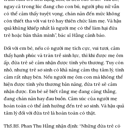
ngay cả trong lúc đang cho con bú, người phụ nữ vẫn
có thể cảm thấy tuyệt vọng, chán nản đến mức không
còn thiết tha với vai trò hay thiên chức làm mẹ. Và hậu
quả khủng khiếp nhất là người mẹ có thể làm hại đứa
trẻ hoặc bản thân mình”, bác sĩ Hằng cảnh báo.
Đối với em bé, nếu có người mẹ tích cực, vui tươi, cảm
thấy hạnh phúc và tràn trề sinh lực, thì khi được mẹ ôm
ấp, đứa trẻ sẽ cảm nhận được tình yêu thương. Tuy còn
nhỏ, nhưng trẻ sơ sinh có khả năng cảm thụ tâm lý, tình
cảm rất nhạy bén. Nếu người mẹ ôm con mà không thể
hiện được tình yêu thương bản năng, đứa trẻ sẽ cảm
nhận được. Em bé sẽ biết rằng mẹ đang căng thẳng,
đang chán nản hay đau buồn. Cảm xúc của người mẹ
hoàn toàn có thể ảnh hưởng đến trẻ sơ sinh. Và hậu quả
tâm lý đối với đứa trẻ là hoàn toàn có thật.
ThS.BS. Phan Thu Hằng nhận định: “Những đứa trẻ có