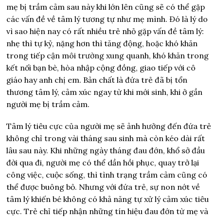
mẹ bị trầm cảm sau này khi lớn lên cũng sẽ có thể gặp
các vấn đề về tâm lý tương tự như mẹ mình. Đó là lý do
vì sao hiện nay có rất nhiều trẻ nhỏ gặp vấn đề tâm lý:
nhẹ thì tự kỷ, nặng hơn thì tăng động, hoặc khó khăn
trong tiếp cận môi trường xung quanh, khó khăn trong
kết nối bạn bè, hòa nhập cộng đồng, giao tiếp với cô
giáo hay anh chị em. Bản chất là đứa trẻ đã bị tổn
thương tâm lý, cảm xúc ngay từ khi mới sinh, khi ở gần
người mẹ bị trầm cảm.
Tâm lý tiêu cực của người mẹ sẽ ảnh hưởng đến đứa trẻ
không chỉ trong vài tháng sau sinh mà còn kéo dài rất
lâu sau này. Khi những ngày tháng đau đớn, khổ sở đầu
đời qua đi, người mẹ có thể dần hồi phục, quay trở lại
công việc, cuộc sống, thì tình trạng trầm cảm cũng có
thể được buông bỏ. Nhưng với đứa trẻ, sự non nớt về
tâm lý khiến bé không có khả năng tự xử lý cảm xúc tiêu
cực. Trẻ chỉ tiếp nhận những tín hiệu đau đớn từ mẹ và