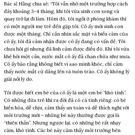
Bác sĩ Hằng chia sẻ: “Tôi vẫn nhớ một trường hợp cách
đây khoảng 3-4 tháng, khi tôi vừa sinh con xong và
quay trở lại đi làm. Hôm đó, tôi ngồi ở phòng khám thì
có một người mẹ trẻ đến gặp tôi. Cô ấy mới sinh con
được một tháng. Chỉ cần nhìn sắc mặt và biểu cảm của
cô ấy, tôi đã cảm nhận được cô ấy đang có vấn đề. Tôi
chưa hỏi gì nhưng đã linh cảm được điều đó. Khi tôi vừa
khẽ hỏi một câu, nước mắt cô ấy đã chan chứa như mưa.
Cô ấy bảo rằng không biết vì sao mình khóc, chỉ cảm
thấy nước mắt cứ dâng lên và tuôn trào. Cô ấy không lý
giải nổi lý do.
Tôi được biết em bé của cô ấy là một em bé “khó tính”.
Có những đứa trẻ khi ra đời đã có cá tính riêng: có bé
hiền hòa, dễ chịu, cảm thấy an toàn và dễ thích nghi với
môi trường mới – những bé này thường được gọi là
“thiên thần”. Nhưng ngược lại, có những bé rất nhạy
cảm, khó tính. Các bé này cảm thấy môi trường bên