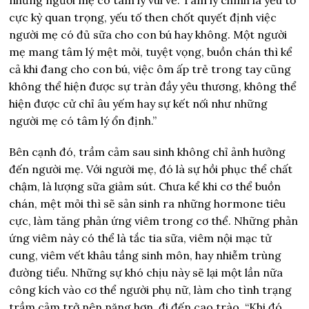
cực kỳ quan trọng, yếu tố then chốt quyết định việc
người mẹ có đủ sữa cho con bú hay không. Một người
mẹ mang tâm lý mệt mỏi, tuyệt vọng, buồn chán thì kể
cả khi đang cho con bú, việc ôm ấp trẻ trong tay cũng
không thể hiện được sự tràn đầy yêu thương, không thể
hiện được cử chỉ âu yếm hay sự kết nối như những
người mẹ có tâm lý ổn định.”
Bên cạnh đó, trầm cảm sau sinh không chỉ ảnh hưởng
đến người mẹ. Với người mẹ, đó là sự hồi phục thể chất
chậm, là lượng sữa giảm sút. Chưa kể khi cơ thể buồn
chán, mệt mỏi thì sẽ sản sinh ra những hormone tiêu
cực, làm tăng phản ứng viêm trong cơ thể. Những phản
ứng viêm này có thể là tắc tia sữa, viêm nội mạc tử
cung, viêm vết khâu tầng sinh môn, hay nhiễm trùng
đường tiểu. Những sự khó chịu này sẽ lại một lần nữa
công kích vào cơ thể người phụ nữ, làm cho tình trạng
trầm cảm trở nên nặng hơn, đi đến cao trào. “Khi đó,