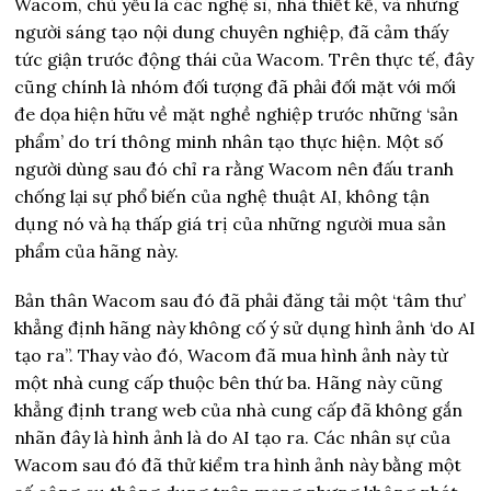
Wacom, chủ yếu là các nghệ sĩ, nhà thiết kế, và những
người sáng tạo nội dung chuyên nghiệp, đã cảm thấy
tức giận trước động thái của Wacom. Trên thực tế, đây
cũng chính là nhóm đối tượng đã phải đối mặt với mối
đe dọa hiện hữu về mặt nghề nghiệp trước những ‘sản
phẩm’ do trí thông minh nhân tạo thực hiện. Một số
người dùng sau đó chỉ ra rằng Wacom nên đấu tranh
chống lại sự phổ biến của nghệ thuật AI, không tận
dụng nó và hạ thấp giá trị của những người mua sản
phẩm của hãng này.
Bản thân Wacom sau đó đã phải đăng tải một ‘tâm thư’
khẳng định hãng này không cố ý sử dụng hình ảnh ‘do AI
tạo ra”. Thay vào đó, Wacom đã mua hình ảnh này từ
một nhà cung cấp thuộc bên thứ ba. Hãng này cũng
khẳng định trang web của nhà cung cấp đã không gắn
nhãn đây là hình ảnh là do AI tạo ra. Các nhân sự của
Wacom sau đó đã thử kiểm tra hình ảnh này bằng một