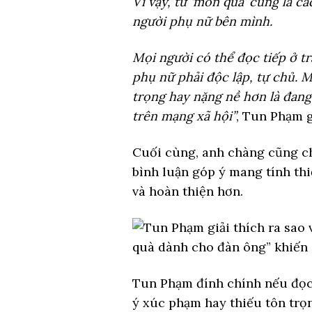
Vì vậy, từ ‘món quà’ cũng là 
người phụ nữ bên mình.
Mọi người có thể đọc tiếp ở t
phụ nữ phải độc lập, tự chủ. 
trọng hay nặng nề hơn là đan
trên mạng xã hội”
, Tun Phạm g
Cuối cùng, anh chàng cũng ch
bình luận góp ý mang tính th
và hoàn thiện hơn.
Tun Phạm đính chính nếu đọc
ý xúc phạm hay thiếu tôn trọ