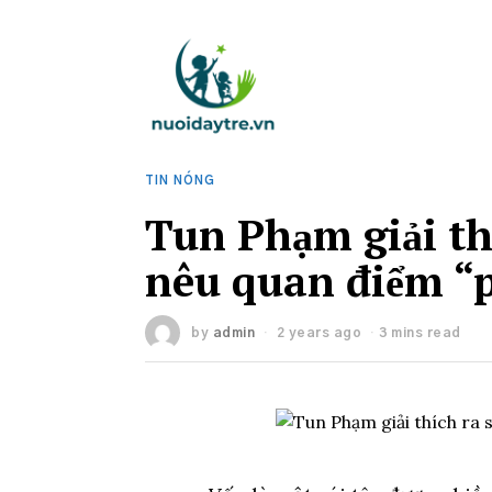
TIN NÓNG
Tun Phạm giải th
nêu quan điểm “
by
admin
2 years ago
3 mins read