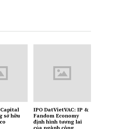
Capital
IPO DatVietVAC: IP &
g sở hữu
Fandom Economy
tco
định hình tương lai
của ngành công