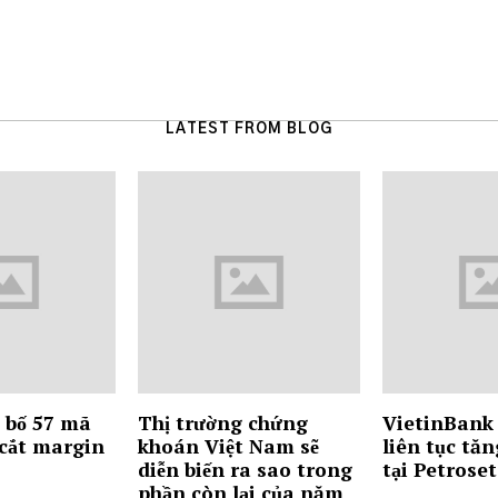
LATEST FROM BLOG
 bố 57 mã
Thị trường chứng
VietinBank 
 cắt margin
khoán Việt Nam sẽ
liên tục tăn
diễn biến ra sao trong
tại Petrose
phần còn lại của năm