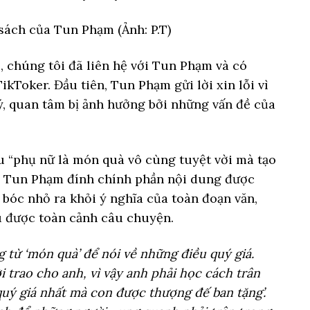
sách của Tun Phạm (Ảnh: P.T)
, chúng tôi đã liên hệ với Tun Phạm và có
kToker. Đầu tiên, Tun Phạm gửi lời xin lỗi vì
, quan tâm bị ảnh hưởng bởi những vấn đề của
u “phụ nữ là món quà vô cùng tuyệt vời mà tạo
, Tun Phạm đính chính phần nội dung được
bóc nhỏ ra khỏi ý nghĩa của toàn đoạn văn,
u được toàn cảnh câu chuyện.
 từ ‘món quà’ để nói về những điều quý giá.
i trao cho anh, vì vậy anh phải học cách trân
quý giá nhất mà con được thượng đế ban tặng’.