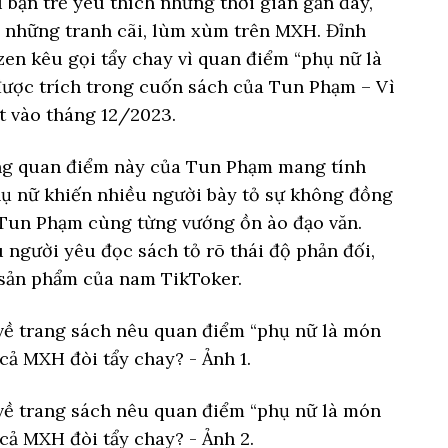
 bạn trẻ yêu thích nhưng thời gian gần đây,
 những tranh cãi, lùm xùm trên MXH. Đỉnh
zen kêu gọi tẩy chay vì quan điểm “phụ nữ là
ược trích trong cuốn sách của Tun Phạm – Vì
t vào tháng 12/2023.
ng quan điểm này của Tun Phạm mang tính
phụ nữ khiến nhiều người bày tỏ sự không đồng
 Tun Phạm cùng từng vướng ồn ào đạo văn.
 người yêu đọc sách tỏ rõ thái độ phản đối,
sản phẩm của nam TikToker.