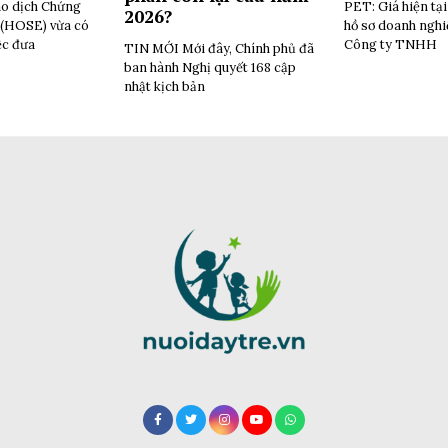
o dịch Chứng
PET: Giá hiện tạ
2026?
(HOSE) vừa có
hồ sơ doanh ngh
ệc đưa
Công ty TNHH
TIN MỚI Mới đây, Chính phủ đã
ban hành Nghị quyết 168 cập
nhật kịch bản