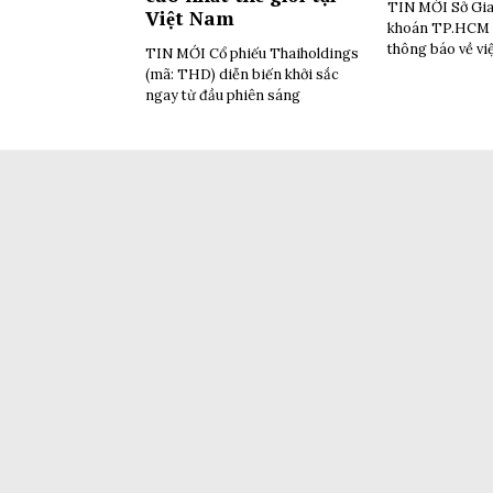
TIN MỚI Sở Gia
Việt Nam
khoán TP.HCM 
thông báo về vi
TIN MỚI Cổ phiếu Thaiholdings
(mã: THD) diễn biến khởi sắc
ngay từ đầu phiên sáng