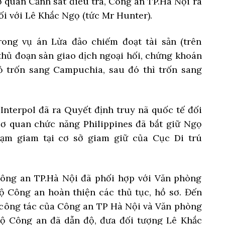
ơ quan Cảnh sát điều tra, Công an TP.Hà Nội ra
i với Lê Khắc Ngọ (tức Mr Hunter).
ong vụ án Lừa đảo chiếm đoạt tài sản (trên
hủ đoạn sàn giao dịch ngoại hối, chứng khoán
ỏ trốn sang Campuchia, sau đó thì trốn sang
nterpol đã ra Quyết định truy nã quốc tế đối
cơ quan chức năng Philippines đã bắt giữ Ngọ
tạm giam tại cơ sở giam giữ của Cục Di trú
Công an TP.Hà Nội đã phối hợp với Văn phòng
ộ Công an hoàn thiện các thủ tục, hồ sơ. Đến
 công tác của Công an TP Hà Nội và Văn phòng
Bộ Công an đã dẫn độ, đưa đối tượng Lê Khắc