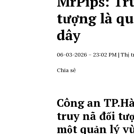
MrPips: Tr
tượng là qu
dây
06-03-2026 – 23:02 PM
| Thị
Chia sẻ
Công an TP.Hà
truy nã đối t
một quản lý v