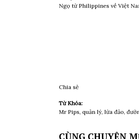
Ngọ từ Philippines về Việt Na
Chia sẻ
Từ Khóa:
Mr Pips, quản lý, lừa đảo, đườ
CÙNG CHUYÊN M