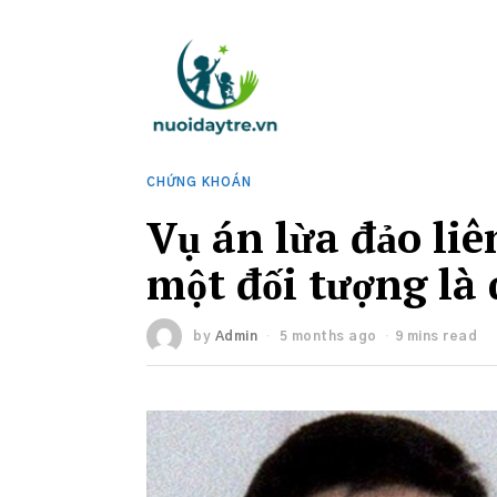
CHỨNG KHOÁN
Vụ án lừa đảo li
một đối tượng là
by
Admin
5 months ago
9 mins read