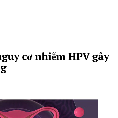
 nguy cơ nhiễm HPV gây
ng