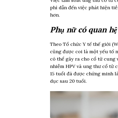
Việc tầm soát ung thư cổ tử 
phì dẫn đến việc phát hiện ti
hơn.
Phụ nữ có quan hệ
Theo Tổ chức Y tế thế giới (W
cũng được coi là một yếu tố 
có thể gây ra cho cổ tử cung 
nhiễm HPV và ung thư cổ tử c
15 tuổi đã được chứng minh l
dục sau 20 tuổi.