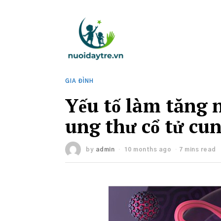
GIA ĐÌNH
Yếu tố làm tăng
ung thư cổ tử cu
by
admin
10 months ago
7 mins read