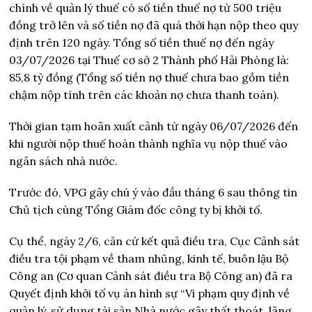
chính về quản lý thuế có số tiền thuế nợ từ 500 triệu
đồng trở lên và số tiền nợ đã quá thời hạn nộp theo quy
định trên 120 ngày. Tổng số tiền thuế nợ đến ngày
03/07/2026 tại Thuế cơ sở 2 Thành phố Hải Phòng là:
85,8 tỷ đồng (Tổng số tiền nợ thuế chưa bao gồm tiền
chậm nộp tính trên các khoản nợ chưa thanh toán).
Thời gian tạm hoãn xuất cảnh từ ngày 06/07/2026 đến
khi người nộp thuế hoàn thành nghĩa vụ nộp thuế vào
ngân sách nhà nước.
Trước đó, VPG gây chú ý vào đầu tháng 6 sau thông tin
Chủ tịch cùng Tổng Giám đốc công ty bị khởi tố.
Cụ thể, ngày 2/6, căn cứ kết quả điều tra, Cục Cảnh sát
điều tra tội phạm về tham nhũng, kinh tế, buôn lậu Bộ
Công an (Cơ quan Cảnh sát điều tra Bộ Công an) đã ra
Quyết định khởi tố vụ án hình sự “Vi phạm quy định về
quản lý, sử dụng tài sản Nhà nước gây thất thoát, lãng