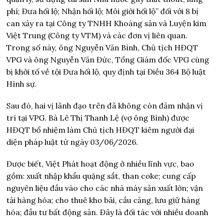
phí; Đưa hối lộ; Nhận hối lộ; Môi giới hối lộ” đối với 8 bị
can xảy ra tại Công ty TNHH Khoáng sản và Luyện kim
Việt Trung (Công ty VTM) và các đơn vị liên quan.
Trong số này, ông Nguyễn Văn Bình, Chủ tịch HĐQT
VPG và ông Nguyễn Văn Đức, Tổng Giám đốc VPG cùng
bị khởi tố về tội Đưa hối lộ, quy định tại Điều 364 Bộ luật
Hình sự.
Sau đó, hai vị lãnh đạo trên đã không còn đảm nhận vị
trí tại VPG. Bà Lê Thị Thanh Lệ (vợ ông Bình) được
HĐQT bổ nhiệm làm Chủ tịch HĐQT kiêm người đại
diện pháp luật từ ngày 03/06/2026.
Được biết, Việt Phát hoạt động ở nhiều lĩnh vực, bao
gồm: xuất nhập khẩu quặng sắt, than coke; cung cấp
nguyên liệu đầu vào cho các nhà máy sản xuất lớn; vận
tải hàng hóa; cho thuê kho bãi, cầu cảng, lưu giữ hàng
hóa; đầu tư bất động sản. Đây là đối tác với nhiều doanh