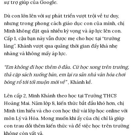
sự trợ giúp của Google.
Dù con lớn lên với sự phát triển vượt trội về tư duy,
nhưng trong phong cách giáo dục con của mình, chị
Minh không đặt quá nhiều kỳ vọng và áp lực lên con.
Cấp 1, cậu bạn này vẫn được mẹ cho học tại “trường
làng”. Khánh vượt qua quãng thời gian đấy khá nhẹ
nhàng và không mấy áp lực.
“Em không đi học thêm ở đâu. Cứ học xong trên trường,
thả cặp sách xuống bàn, em lại ra sân nhà văn hóa chơi
bóng rổ tới tối muộn mới về”
, Khánh kể.
Lên cấp 2, Minh Khánh theo học tại Trường THCS
Hoàng Mai. Năm lớp 8, kiến thức bắt đầu khó hơn, chị
Minh tìm hiểu và cho con học thử vài lớp học online với
môn Lý và Hóa. Mong muốn khi ấy của chị chỉ là giúp
con trau dồi thêm kiến thức và để việc học trên trường
không còn vất vả.