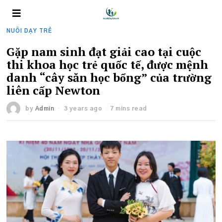
NUÔI DẠY TRẺ
Gặp nam sinh đạt giải cao tại cuộc
thi khoa học trẻ quốc tế, được mệnh
danh “cây săn học bổng” của trường
liên cấp Newton
by
Admin
3 years ago
7 mins read