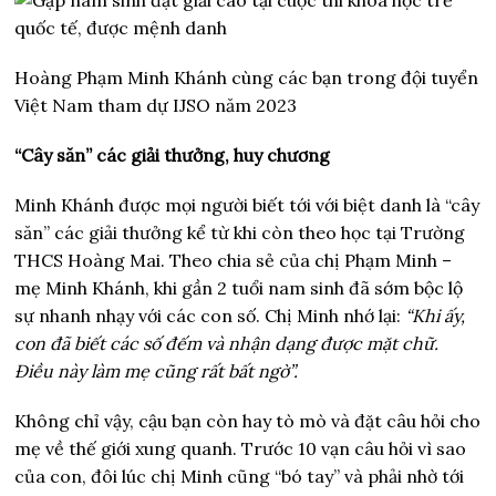
Hoàng Phạm Minh Khánh cùng các bạn trong đội tuyển
Việt Nam tham dự IJSO năm 2023
“Cây săn” các giải thưởng, huy chương
Minh Khánh được mọi người biết tới với biệt danh là “cây
săn” các giải thưởng kể từ khi còn theo học tại Trường
THCS Hoàng Mai. Theo chia sẻ của chị Phạm Minh –
mẹ Minh Khánh, khi gần 2 tuổi nam sinh đã sớm bộc lộ
sự nhanh nhạy với các con số. Chị Minh nhớ lại:
“Khi ấy,
con đã biết các số đếm và nhận dạng được mặt chữ.
Điều này làm mẹ cũng rất bất ngờ”.
Không chỉ vậy, cậu bạn còn hay tò mò và đặt câu hỏi cho
mẹ về thế giới xung quanh. Trước 10 vạn câu hỏi vì sao
của con, đôi lúc chị Minh cũng “bó tay” và phải nhờ tới